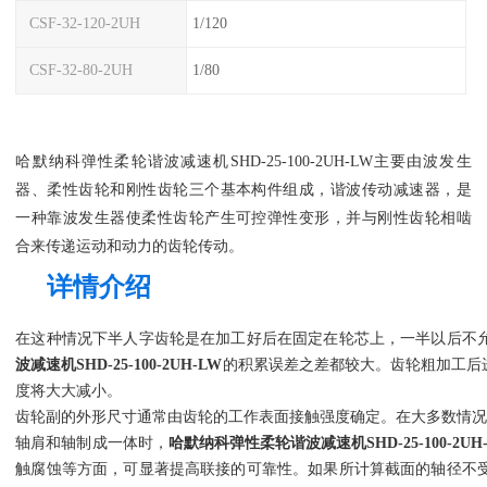
CSF-32-120-2UH
1/120
CSF-32-80-2UH
1/80
哈默纳科弹性柔轮谐波减速机SHD-25-100-2UH-LW主要由波发生
器、柔性齿轮和刚性齿轮三个基本构件组成，谐波传动减速器，是
一种靠波发生器使柔性齿轮产生可控弹性变形，并与刚性齿轮相啮
合来传递运动和动力的齿轮传动。
详情介绍
在这种情况下半人字齿轮是在加工好后在固定在轮芯上，一半以后不
波减速机SHD-25-100-2UH-LW
的积累误差之差都较大。齿轮粗加工后
度将大大减小。
齿轮副的外形尺寸通常由齿轮的工作表面接触强度确定。在大多数情
轴肩和轴制成一体时，
哈默纳科弹性柔轮谐波减速机SHD-25-100-2UH
触腐蚀等方面，可显著提高联接的可靠性。如果所计算截面的轴径不