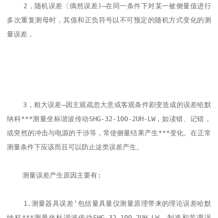
    2，随机误差〔偶然误差)—在同一条件下对某一被侧量值进行
多次重复测母时，其值和正负符号以不可预定的随机方式变化的测
量误差，

    3，粗大误差—因主观疏忽大意或客观条件剧变造成的误差哈默
纳科***测量坐标谐波传动SHG-32-100-2UH-LW，如读错、记错，
或突然的冲击与电源的干涉等，常使侧量结果产生***变化。在正常
测量条件下应该而且可以防止这类误差产生。

    测量误差产生原因主要有:

    1.测量器具误差‘包括量具量仪测量原理带来的理论误差哈默
纳科***测量坐标谐波传动SHG-32-100-2UH-LW、制造和装调误