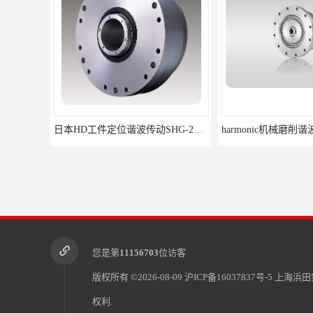
日本HD工件定位谐波传动SHG-20-50-2SH
您是第
11156703
位访客
版权所有 ©2026-08-09
沪ICP备16037837号-5
上海浜田
权利.