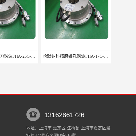
哈默纳科车床方刀谐波FHA-25C-160-E250
哈默纳科精磨锥孔谐波FHA-17C-50-E250
13162861726
地址：上海市 嘉定区 江桥镇 上海市嘉定区爱
特路877号商务园D栋510室