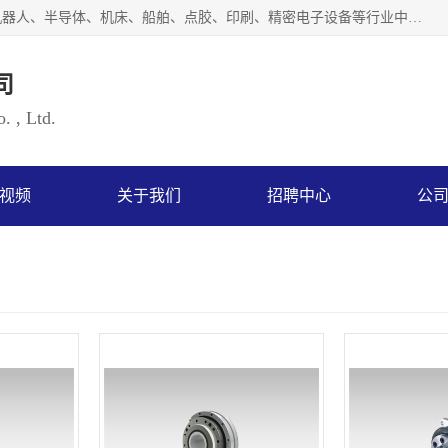
上海浜田实业有限公司专业致力于传动控制行业。面向工业机器人、半导体、机床、船舶、点胶、印刷、精密电子设备等行业中的运动控制技术。为日本哈默纳科（HarmonicDrive简称HD）中国地区定代理商，其生产的HarmonicDrive谐波减速机，具有轻量、小型、传动效率高、减速范围广、精度高等特点，被广泛应用于各种传动系统中。完善的技术，完善的售后，让您的选择无后顾之忧，欢迎您的来电洽谈！
司
. , Ltd.
视频
关于我们
招聘中心
公