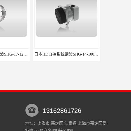
日本HD自控系统谐波SHG-14-100-2SH
哈默纳科车床方刀谐波FHA-25C-160-E250
13162861726
地址：上海市 嘉定区 江桥镇 上海市嘉定区爱
特路877号商务园D栋510室