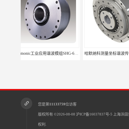
哈默纳科测量坐标谐波传动SHG-32-100-2UH-LW
您是第
11133759
位访客
版权所有 ©2026-08-08
沪ICP备16037837号-5
上海浜田
权利.