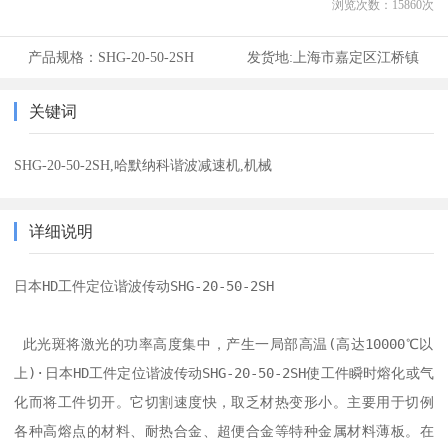
浏览次数：
15860
次
产品规格：
SHG-20-50-2SH
发货地:
上海市嘉定区江桥镇
关键词
SHG-20-50-2SH,哈默纳科谐波减速机,机械
详细说明
日本HD工件定位谐波传动SHG-20-50-2SH

 此光斑将激光的功率高度集中，产生一局部高温(高达10000℃以
上)·日本HD工件定位谐波传动SHG-20-50-2SH使工件瞬时熔化或气
化而将工件切开。它切割速度快，取乏材热变形小。主要用于切例
各种高熔点的材料、耐热合金、超便合金等特种金属材料薄板。在