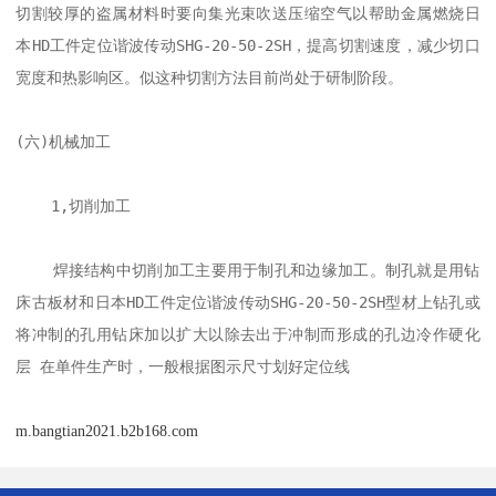
切割较厚的盗属材料时要向集光束吹送压缩空气以帮助金属燃烧日
本HD工件定位谐波传动SHG-20-50-2SH，提高切割速度，减少切口
宽度和热影响区。似这种切割方法目前尚处于研制阶段。

(六)机械加工

    1,切削加工

    焊接结构中切削加工主要用于制孔和边缘加工。制孔就是用钻
床古板材和日本HD工件定位谐波传动SHG-20-50-2SH型材上钻孔或
将冲制的孔用钻床加以扩大以除去出于冲制而形成的孔边冷作硬化
层 在单件生产时，一般根据图示尺寸划好定位线
m.bangtian2021.b2b168.com