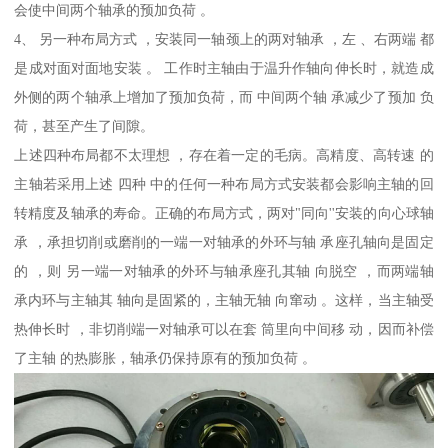
会使中间两个轴承的预加负荷 。
4、 另一种布局方式 ，安装同一轴颈上的两对轴承 ，左 、右两端 都
是成对面对面地安装 。 工作时主轴由于温升作轴向伸长时，就造成
外侧的两个轴承上增加了预加负荷，而 中间两个轴 承减少了预加 负
荷，甚至产生了间隙。
上述四种布局都不太理想 ，存在着一定的毛病。高精度、高转速 的
主轴若采用上述 四种 中的任何一种布局方式安装都会影响主轴的回
转精度及轴承的寿命。正确的布局方式，两对"同向''安装的向心球轴
承 ，承担切削或磨削的一端一对轴承的外环与轴 承座孔轴向是固定
的 ，则 另一端一对轴承的外环与轴承座孔其轴 向脱空 ，而两端轴
承内环与主轴其 轴向是固紧的，主轴无轴 向窜动 。这样，当主轴受
热伸长时 ，非切削端一对轴承可以在套 筒里向中间移 动，因而补偿
了主轴 的热膨胀，轴承仍保持原有的预加负荷 。