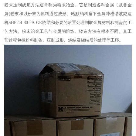
粉末压制成形方法通常称为粉末冶金。它是制造各种金属〔及非金
属)粉末和以粉末为原料通过成形、哈默纳科扁平金属冲模谐波减速
机SHF-14-80-2A-GR烧结和必要的后置处理制取金属材料和制品的工
艺方法。粉末冶金工艺与金属的熔炼、铸造方法有根本不同。其工
艺过程包括粉料制备、压制成形、烧结及烧结后的处理等工序。