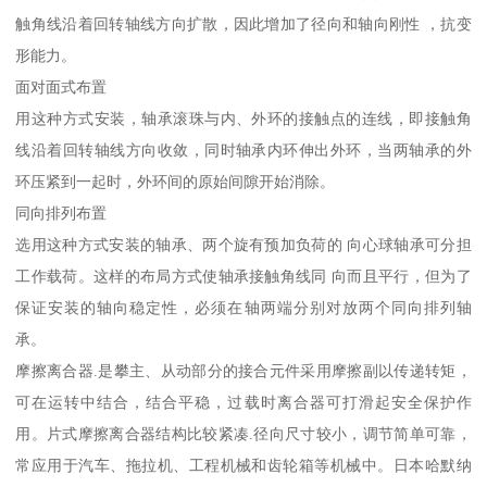
触角线沿着回转轴线方向扩散，因此增加了径向和轴向刚性 ，抗变
形能力。
面对面式布置
用这种方式安装，轴承滚珠与内、外环的接触点的连线，即接触角
线沿着回转轴线方向收敛，同时轴承内环伸出外环，当两轴承的外
环压紧到一起时，外环间的原始间隙开始消除。
同向排列布置
选用这种方式安装的轴承、两个旋有预加负荷的 向心球轴承可分担
工作载荷。这样的布局方式使轴承接触角线同 向而且平行，但为了
保证安装的轴向稳定性，必须在轴两端分别对放两个同向排列轴
承。
摩擦离合器.是攀主、从动部分的接合元件采用摩擦副以传递转矩，
可在运转中结合，结合平稳，过载时离合器可打滑起安全保护作
用。片式摩擦离合器结构比较紧凑.径向尺寸较小，调节简单可靠，
常应用于汽车、拖拉机、工程机械和齿轮箱等机械中。日本哈默纳