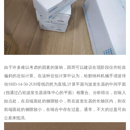
由于许多难以考虑的因素的落响，因而可以建议在现阶段仅作轮齿
偏斜的近似计算。在这种近似计算中认为，哈默纳科机械手谐波传
动SHD-14-50-2UH母线仍然为直线,计算平面与波发生器的中间平面
(指通过凸轮波发生器滚珠中心的平面）相重合。分析得出，在啮入
始点处，在后端面处的侧隙较小，而在波发生器的长轴区内，则在
前端面处的侧隙较小，在啮合中存在过盈。通常，不大的过盈可由
公差来抵消。