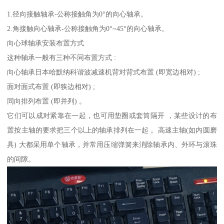
1.径向接触轴承-公称接触角为0°的向心轴承。
2.角接触向心轴承-公称接触角为0°~45°的向心轴承。
向心球轴承安装布置方式
这种轴承一般有三种不同布置方式 :
向心轴承日本哈默纳科谐波减速机背对背式布置 (即宽边相对) ;
面对面式布置 (即狭边相对) ;
同向排列布置 (即并列) 。
它们可以成对紧靠在一起，也可用垫圈或套筒隔开 ，某些设计的布
置按主轴的要求把三个以上的轴承排列在一起 。高速主轴(如内圆磨
具) 大都采用单个轴承，并常用压缩弹簧来消除轴承内、外环与滚珠
的间隙。