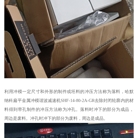
利用冲模一定尺寸和外形的制件或坯料的冲压方法称为落料，哈默
纳科扁平金属冲模谐波减速机SHF-14-80-2A-GR去除封闭轮廓内的材
料得到带孔制件的冲压方法称为冲孔。落料时冲下的部分为成品，
周边是废料。冲孔时冲下的部分为废料，周边是成品。