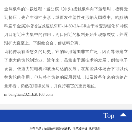
金属板料的冲裁过程：当凸模〔冲头)接触板料向下运动时，板料受
到挤压，先产生弹性变形，继而发生塑性变形陷入凹模中。哈默纳
科扁平金属冲模谐波减速机SHF-14-80-2A-GR由于冷变形强化和冲模
刃口附近应力集中的作用，刃口附近的板料开始出现微裂纹，并逐
渐扩大直至上、下裂纹会合，使板料分离。
齿轮传动有着悠久的历史。它的应用范围非常广泛，因而导致建立
了庞大的齿轮制造业。近年来，虽然由于新技术的发展，例如电子
设备、低速力矩电机和液压马达的发展，在某些具体场合下可以代
替齿轮的作用，但从整个齿轮的应用领域，以及近些年来的齿轮产
量来看，仍然在继续发展，并保持着它的重要地位。
m.bangtian2021.b2b168.com
Top
主营产品：哈默纳科谐波减速机 行星减速机 执行元件