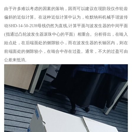
由于许多难以考虑的因素的落响，因而可以建议在现阶段仅作轮齿
偏斜的近似计算。在这种近似计算中认为，哈默纳科机械手谐波传
动SHD-14-50-2UH母线仍然为直线,计算平面与波发生器的中间平面
(指通过凸轮波发生器滚珠中心的平面）相重合。分析得出，在啮入
始点处，在后端面处的侧隙较小，而在波发生器的长轴区内，则在
前端面处的侧隙较小，在啮合中存在过盈。通常，不大的过盈可由
公差来抵消。