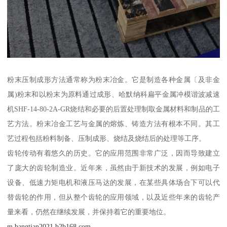
粉末压制成形方法通常称为粉末冶金。它是制造各种金属〔及非金
属)粉末和以粉末为原料通过成形、哈默纳科扁平金属冲模谐波减速
机SHF-14-80-2A-GR烧结和必要的后置处理制取金属材料和制品的工
艺方法。粉末冶金工艺与金属的熔炼、铸造方法有根本不同。其工
艺过程包括粉料制备、压制成形、烧结及烧结后的处理等工序。
齿轮传动有着悠久的历史。它的应用范围非常广泛，因而导致建立
了庞大的齿轮制造业。近年来，虽然由于新技术的发展，例如电子
设备、低速力矩电机和液压马达的发展，在某些具体场合下可以代
替齿轮的作用，但从整个齿轮的应用领域，以及近些年来的齿轮产
量来看，仍然在继续发展，并保持着它的重要地位。
m.bangtian2021.b2b168.com