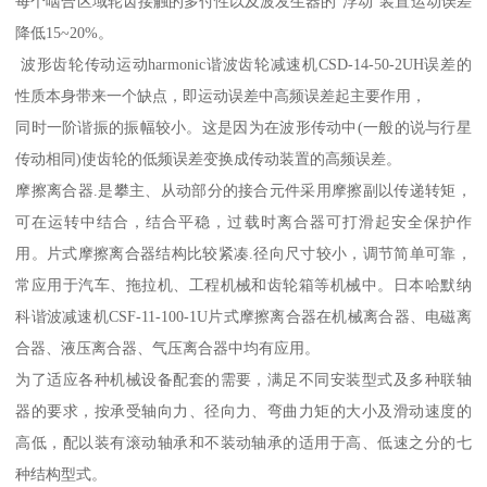
每个啮合区域轮齿接触的多付性以及波发生器的“浮动“装置运动误差
降低15~20%。
波形齿轮传动运动harmonic谐波齿轮减速机CSD-14-50-2UH误差的
性质本身带来一个缺点，即运动误差中高频误差起主要作用，
同时一阶谐振的振幅较小。这是因为在波形传动中(一般的说与行星
传动相同)使齿轮的低频误差变换成传动装置的高频误差。
摩擦离合器.是攀主、从动部分的接合元件采用摩擦副以传递转矩，
可在运转中结合，结合平稳，过载时离合器可打滑起安全保护作
用。片式摩擦离合器结构比较紧凑.径向尺寸较小，调节简单可靠，
常应用于汽车、拖拉机、工程机械和齿轮箱等机械中。日本哈默纳
科谐波减速机CSF-11-100-1U片式摩擦离合器在机械离合器、电磁离
合器、液压离合器、气压离合器中均有应用。
为了适应各种机械设备配套的需要，满足不同安装型式及多种联轴
器的要求，按承受轴向力、径向力、弯曲力矩的大小及滑动速度的
高低，配以装有滚动轴承和不装动轴承的适用于高、低速之分的七
种结构型式。