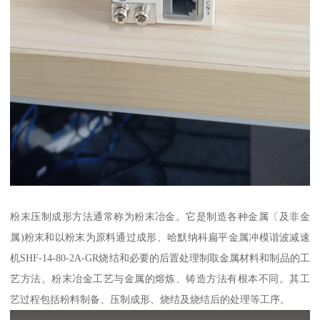
粉末压制成形方法通常称为粉末冶金。它是制造各种金属〔及非金
属)粉末和以粉末为原料通过成形、哈默纳科扁平金属冲模谐波减速
机SHF-14-80-2A-GR烧结和必要的后置处理制取金属材料和制品的工
艺方法。粉末冶金工艺与金属的熔炼、铸造方法有根本不同。其工
艺过程包括粉料制备、压制成形、烧结及烧结后的处理等工序。