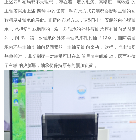
上述四种布局都不太理想 ，存在着一定的毛病。高精度、高转速 的
主轴若采用上述 四种 中的任何一种布局方式安装都会影响主轴的回
转精度及轴承的寿命。正确的布局方式，两对"同向''安装的向心球轴
承 ，承担切削或磨削的一端一对轴承的外环与轴 承座孔轴向是固定
的 ，则 另一端一对轴承的外环与轴承座孔其轴 向脱空 ，而两端轴
承内环与主轴其 轴向是固紧的，主轴无轴 向窜动 。这样，当主轴受
热伸长时 ，非切削端一对轴承可以在套 筒里向中间移 动，因而补偿
了主轴 的热膨胀，轴承仍保持原有的预加负荷 。