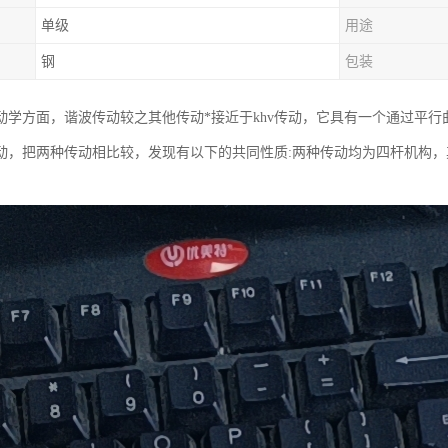
单级
用途
钢
包装
动学方面，谐波传动较之其他传动*接近于khv传动，它具有一个通过平行
动，把两种传动相比较，发现有以下的共同性质:两种传动均为四杆机构