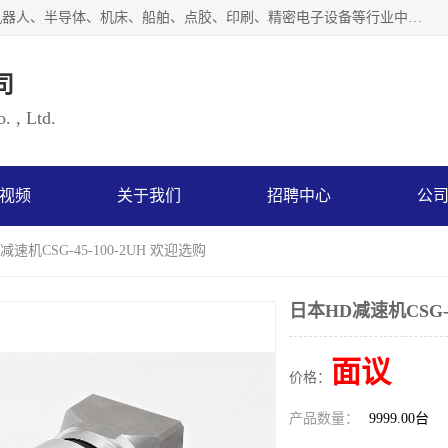
上海浜田实业有限公司专业致力于传动控制行业。面向工业机器人、半导体、机床、船舶、点胶、印刷、精密电子设备等行业中的运动控制技术。为日本哈默纳科（HarmonicDrive简称HD）中国地区定代理商，其生产的HarmonicDrive谐波减速机，具有轻量、小型、传动效率高、减速范围广、精度高等特点，被广泛应用于各种传动系统中。完善的技术，完善的售后，让您的选择无后顾之忧，欢迎您的来电洽谈！
司
. , Ltd.
视频
关于我们
招聘中心
公
减速机CSG-45-100-2UH 欢迎选购
日本HD减速机CSG-4
面议
价格：
产品数量：
9999.00台