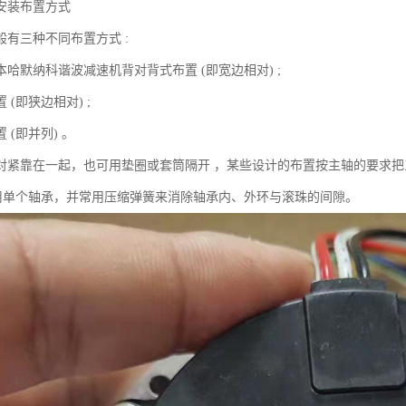
安装布置方式
般有三种不同布置方式 :
哈默纳科谐波减速机背对背式布置 (即宽边相对) ;
 (即狭边相对) ;
 (即并列) 。
对紧靠在一起，也可用垫圈或套筒隔开 ，某些设计的布置按主轴的要求把
采用单个轴承，并常用压缩弹簧来消除轴承内、外环与滚珠的间隙。