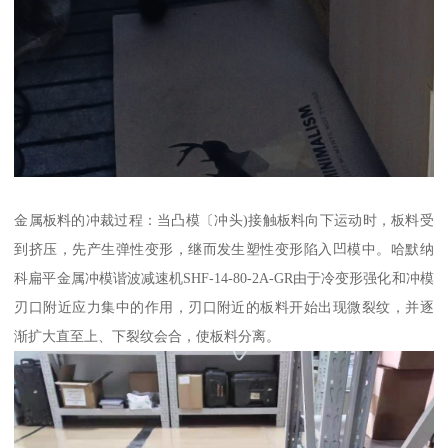
金属板料的冲裁过程：当凸模〔冲头)接触板料向下运动时，板料受
到挤压，先产生弹性变形，继而发生塑性变形陷入凹模中。哈默纳
科扁平金属冲模谐波减速机SHF-14-80-2A-GR由于冷变形强化和冲模
刃口附近应力集中的作用，刃口附近的板料开始出现微裂纹，并逐
渐扩大直至上、下裂纹会合，使板料分离。