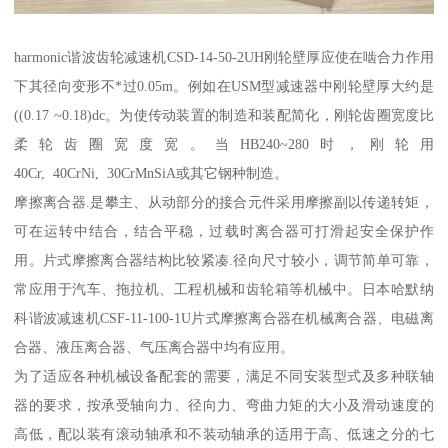
harmonic谐波齿轮减速机CSD-14-50-2UH刚轮壁厚应使在啮合力作用
下其径向变形不*过0.05m。例如在USM型减速器中刚轮壁厚大约是
((0.17 ~0.18)dc。为使传动装置的制造和装配简化，刚轮齿圈宽度比
柔轮齿圈宽度宽。当HB240~280时，刚轮用
40Cr, 40CrNi, 30CrMnSiA或其它钢种制造。
摩擦离合器.是攀主、从动部分的接合元件采用摩擦副以传递转矩，
可在运转中结合，结合平稳，过载时离合器可打滑起安全保护作
用。片式摩擦离合器结构比较紧凑.径向尺寸较小，调节简单可靠，
常应用于汽车、拖拉机、工程机械和齿轮箱等机械中。日本哈默纳
科谐波减速机CSF-11-100-1U片式摩擦离合器在机械离合器、电磁离
合器、液压离合器、气压离合器中均有应用。
为了适应各种机械设备配套的需要，满足不同安装型式及多种联轴
器的要求，按承受轴向力、径向力、弯曲力矩的大小及滑动速度的
高低，配以装有滚动轴承和不装动轴承的适用于高、低速之分的七