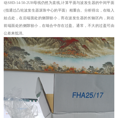
动SHD-14-50-2UH母线仍然为直线,计算平面与波发生器的中间平面
(指通过凸轮波发生器滚珠中心的平面）相重合。分析得出，在啮入
始点处，在后端面处的侧隙较小，而在波发生器的长轴区内，则在
前端面处的侧隙较小，在啮合中存在过盈。通常，不大的过盈可由
公差来抵消。