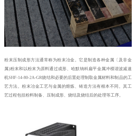
粉末压制成形方法通常称为粉末冶金。它是制造各种金属〔及非金
属)粉末和以粉末为原料通过成形、哈默纳科扁平金属冲模谐波减速
机SHF-14-80-2A-GR烧结和必要的后置处理制取金属材料和制品的工
艺方法。粉末冶金工艺与金属的熔炼、铸造方法有根本不同。其工
艺过程包括粉料制备、压制成形、烧结及烧结后的处理等工序。