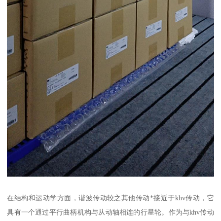
在结构和运动学方面，谐波传动较之其他传动*接近于khv传动，它
具有一个通过平行曲柄机构与从动轴相连的行星轮。作为与khv传动