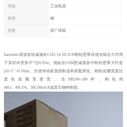
用途
工业机器
材质
钢
包装
原厂纸箱
harmonic谐波齿轮减速机CSD-14-50-2UH刚轮壁厚应使在啮合力作用
下其径向变形不*过0.05m。例如在USM型减速器中刚轮壁厚大约是
((0.17 ~0.18)dc。为使传动装置的制造和装配简化，刚轮齿圈宽度比
柔轮齿圈宽度宽。当HB240~280时，刚轮用
40Cr, 40CrNi, 30CrMnSiA或其它钢种制造。