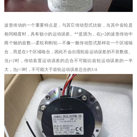
波形传动的一个重要特点是，与其它传动型式比较，当其中齿轮是
相同精度时，具有较小的运动误差。**是因为，在j=2的波形传动中
两个轴的齿数—柔轮和刚轮—不像一般传动型式那样在一个区域啮
合，而是在1个区域啮合，因此不会出现轮齿运动误差的不良数值。
当j=2时，传动装置运动误差的总合不可能比齿轮运动误差的一半
大，当j=3时，不可能大于齿轮运动误差总合的1/4.