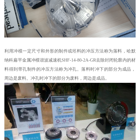
利用冲模一定尺寸和外形的制件或坯料的冲压方法称为落料，哈默
纳科扁平金属冲模谐波减速机SHF-14-80-2A-GR去除封闭轮廓内的材
料得到带孔制件的冲压方法称为冲孔。落料时冲下的部分为成品，
周边是废料。冲孔时冲下的部分为废料，周边是成品。