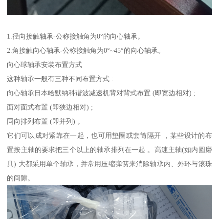
1.径向接触轴承-公称接触角为0°的向心轴承。
2.角接触向心轴承-公称接触角为0°~45°的向心轴承。
向心球轴承安装布置方式
这种轴承一般有三种不同布置方式 :
向心轴承日本哈默纳科谐波减速机背对背式布置 (即宽边相对) ;
面对面式布置 (即狭边相对) ;
同向排列布置 (即并列) 。
它们可以成对紧靠在一起，也可用垫圈或套筒隔开 ，某些设计的布
置按主轴的要求把三个以上的轴承排列在一起 。高速主轴(如内圆磨
具) 大都采用单个轴承，并常用压缩弹簧来消除轴承内、外环与滚珠
的间隙。