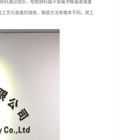
为原料通过成形、哈默纳科扁平金属冲模谐波减速
粉末冶金工艺与金属的熔炼、铸造方法有根本不同。其工