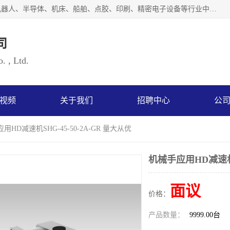
上海浜田实业有限公司专业致力于传动控制行业。面向工业机器人、半导体、机床、船舶、点胶、印刷、精密电子设备等行业中的运动控制技术。为日本哈默纳科（HarmonicDrive简称HD）中国地区定代理商，其生产的HarmonicDrive谐波减速机，具有轻量、小型、传动效率高、减速范围广、精度高等特点，被广泛应用于各种传动系统中。完善的技术，完善的售后，让您的选择无后顾之忧，欢迎您的来电洽谈！
司
. , Ltd.
视频
关于我们
招聘中心
公
用HD减速机SHG-45-50-2A-GR 量大从优
机械手应用HD减速机SH
面议
价格：
产品数量：
9999.00台