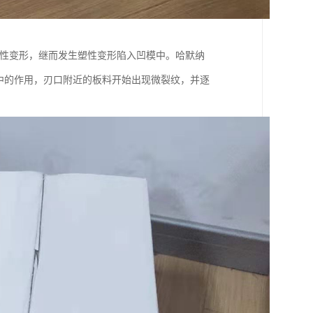
弹性变形，继而发生塑性变形陷入凹模中。哈默纳
应力集中的作用，刃口附近的板料开始出现微裂纹，并逐