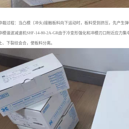
冲裁过程：当凸模〔冲头)接触板料向下运动时，板料受到挤压，先产生
模谐波减速机SHF-14-80-2A-GR由于冷变形强化和冲模刃口附近
上、下裂纹会合，使板料分离。