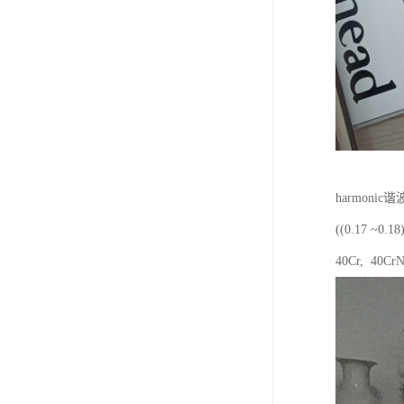
harmon
((0.17
40Cr, 40