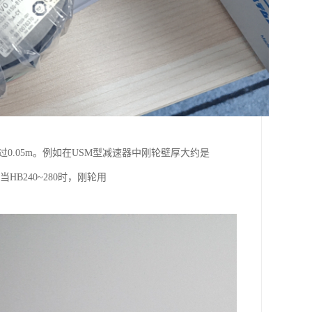
不*过0.05m。例如在USM型减速器中刚轮壁厚大约是
HB240~280时，刚轮用