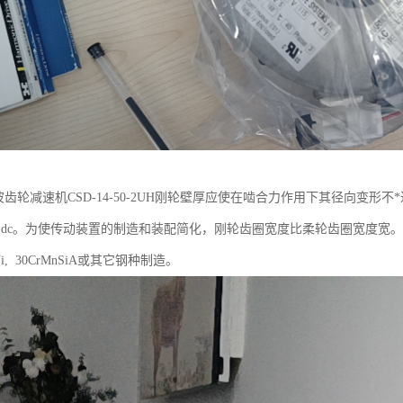
ic谐波齿轮减速机CSD-14-50-2UH刚轮壁厚应使在啮合力作用下其径向变形
 ~0.18)dc。为使传动装置的制造和装配简化，刚轮齿圈宽度比柔轮齿圈宽度宽。当
CrNi, 30CrMnSiA或其它钢种制造。