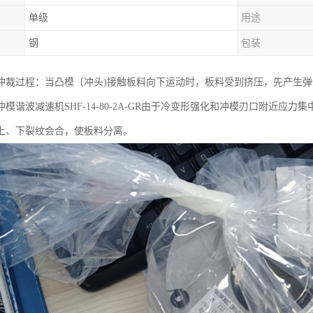
单级
用途
钢
包装
冲裁过程：当凸模〔冲头)接触板料向下运动时，板料受到挤压，先产生
模谐波减速机SHF-14-80-2A-GR由于冷变形强化和冲模刃口附近
上、下裂纹会合，使板料分离。