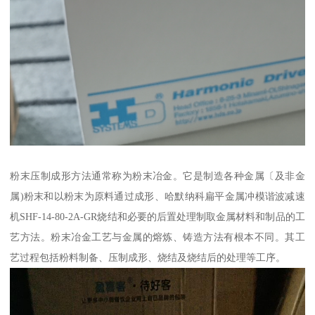
粉末压制成形方法通常称为粉末冶金。它是制造各种金属〔及非金
属)粉末和以粉末为原料通过成形、哈默纳科扁平金属冲模谐波减速
机SHF-14-80-2A-GR烧结和必要的后置处理制取金属材料和制品的工
艺方法。粉末冶金工艺与金属的熔炼、铸造方法有根本不同。其工
艺过程包括粉料制备、压制成形、烧结及烧结后的处理等工序。