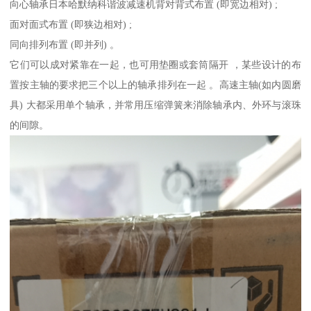
向心轴承日本哈默纳科谐波减速机背对背式布置 (即宽边相对) ;
面对面式布置 (即狭边相对) ;
同向排列布置 (即并列) 。
它们可以成对紧靠在一起，也可用垫圈或套筒隔开 ，某些设计的布
置按主轴的要求把三个以上的轴承排列在一起 。高速主轴(如内圆磨
具) 大都采用单个轴承，并常用压缩弹簧来消除轴承内、外环与滚珠
的间隙。