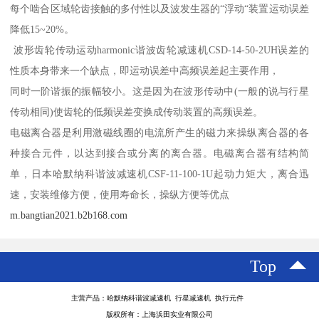
每个啮合区域轮齿接触的多付性以及波发生器的“浮动“装置运动误差
降低15~20%。
波形齿轮传动运动harmonic谐波齿轮减速机CSD-14-50-2UH误差的
性质本身带来一个缺点，即运动误差中高频误差起主要作用，
同时一阶谐振的振幅较小。这是因为在波形传动中(一般的说与行星
传动相同)使齿轮的低频误差变换成传动装置的高频误差。
电磁离合器是利用激磁线圈的电流所产生的磁力来操纵离合器的各
种接合元件，以达到接合或分离的离合器。电磁离合器有结构简
单，日本哈默纳科谐波减速机CSF-11-100-1U起动力矩大，离合迅
速，安装维修方便，使用寿命长，操纵方便等优点
m.bangtian2021.b2b168.com
Top
主营产品：哈默纳科谐波减速机 行星减速机 执行元件
版权所有：上海浜田实业有限公司