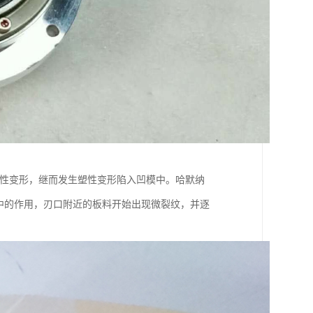
弹性变形，继而发生塑性变形陷入凹模中。哈默纳
应力集中的作用，刃口附近的板料开始出现微裂纹，并逐