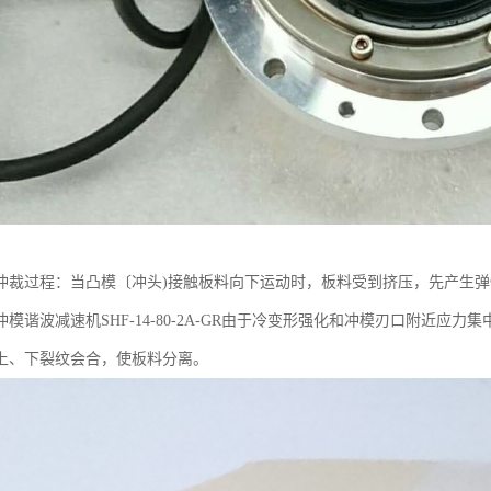
冲裁过程：当凸模〔冲头)接触板料向下运动时，板料受到挤压，先产生
模谐波减速机SHF-14-80-2A-GR由于冷变形强化和冲模刃口附近
上、下裂纹会合，使板料分离。