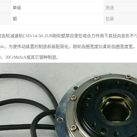
单级
用途
钢
包装
ic谐波齿轮减速机CSD-14-50-2UH刚轮壁厚应使在啮合力作用下其径向变形
 ~0.18)dc。为使传动装置的制造和装配简化，刚轮齿圈宽度比柔轮齿圈宽度宽。当
CrNi, 30CrMnSiA或其它钢种制造。