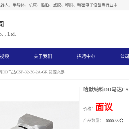
上海浜田实业有限公司专业致力于传动控制行业。面向工业机器人、半导体、机床、船舶、点胶、印刷、精密电子设备等行业中的运动控制技术。为日本哈默纳科（HarmonicDrive简称HD）中国地区定代理商，其生产的HarmonicDrive谐波减速机，具有轻量、小型、传动效率高、减速范围广、精度高等特点，被广泛应用于各种传动系统中。完善的技术，完善的售后，让您的选择无后顾之忧，欢迎您的来电洽谈！
司
. , Ltd.
视频
关于我们
招聘中心
公
DD马达CSF-32-30-2A-GR 货源充足
哈默纳科DD马达CSF-
面议
价格：
产品数量：
9999.00台