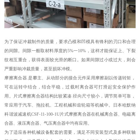
为了保证冲裁制件的质量，要求凸模和凹模具有锋利的刃口和合理
的间隙。间隙一般取材料厚度的5%一10%，这样才能保证上、下裂
纹相互重合，获得表面较光滑的断口。如果间隙过小或过大，则会
严重影响冲裁质量，甚至损坏冲模。
摩擦离合器.是攀主、从动部分的接合元件采用摩擦副以传递转矩，
可在运转中结合，结合平稳，过载时离合器可打滑起安全保护作
用。片式摩擦离合器结构比较紧凑.径向尺寸较小，调节简单可靠，
常应用于汽车、拖拉机、工程机械和齿轮箱等机械中。日本哈默纳
科谐波减速机CSF-11-100-1U片式摩擦离合器在机械离合器、电磁离
合器、液压离合器、气压离合器中均有应用。
为了适应各种机械设备配套的需要，满足不同安装型式及多种联轴