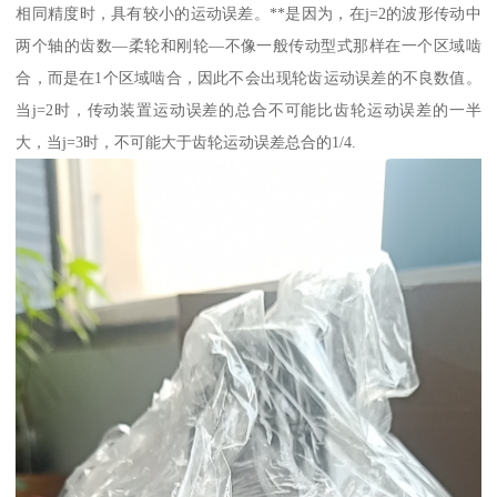
相同精度时，具有较小的运动误差。**是因为，在j=2的波形传动中
两个轴的齿数—柔轮和刚轮—不像一般传动型式那样在一个区域啮
合，而是在1个区域啮合，因此不会出现轮齿运动误差的不良数值。
当j=2时，传动装置运动误差的总合不可能比齿轮运动误差的一半
大，当j=3时，不可能大于齿轮运动误差总合的1/4.