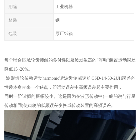
用途
工业机器
材质
钢
包装
原厂纸箱
每个啮合区域轮齿接触的多付性以及波发生器的“浮动“装置运动误差
降低15~20%。
波形齿轮传动运动harmonic谐波齿轮减速机CSD-14-50-2UH误差的
性质本身带来一个缺点，即运动误差中高频误差起主要作用，
同时一阶谐振的振幅较小。这是因为在波形传动中(一般的说与行星
传动相同)使齿轮的低频误差变换成传动装置的高频误差。