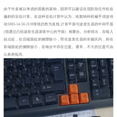
由于许多难以考虑的因素的落响，因而可以建议在现阶段仅作轮齿
偏斜的近似计算。在这种近似计算中认为，哈默纳科机械手谐波传
动SHD-14-50-2UH母线仍然为直线,计算平面与波发生器的中间平面
(指通过凸轮波发生器滚珠中心的平面）相重合。分析得出，在啮入
始点处，在后端面处的侧隙较小，而在波发生器的长轴区内，则在
前端面处的侧隙较小，在啮合中存在过盈。通常，不大的过盈可由
公差来抵消。