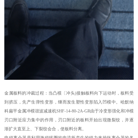
金属板料的冲裁过程：当凸模〔冲头)接触板料向下运动时，板料受
到挤压，先产生弹性变形，继而发生塑性变形陷入凹模中。哈默纳
科扁平金属冲模谐波减速机SHF-14-80-2A-GR由于冷变形强化和冲模
刃口附近应力集中的作用，刃口附近的板料开始出现微裂纹，并逐
渐扩大直至上、下裂纹会合，使板料分离。
电磁离合器是利用激磁线圈的电流所产生的磁力来操纵离合器的各