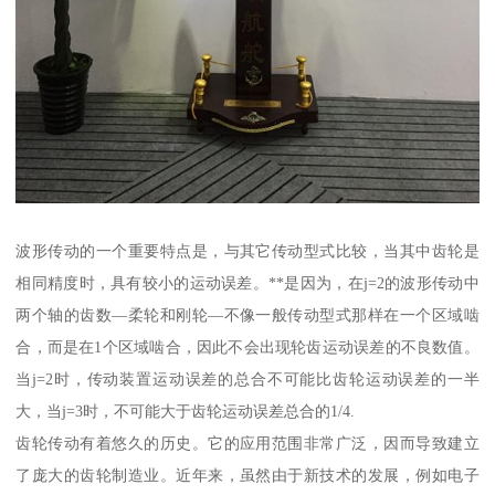
波形传动的一个重要特点是，与其它传动型式比较，当其中齿轮是
相同精度时，具有较小的运动误差。**是因为，在j=2的波形传动中
两个轴的齿数—柔轮和刚轮—不像一般传动型式那样在一个区域啮
合，而是在1个区域啮合，因此不会出现轮齿运动误差的不良数值。
当j=2时，传动装置运动误差的总合不可能比齿轮运动误差的一半
大，当j=3时，不可能大于齿轮运动误差总合的1/4.
齿轮传动有着悠久的历史。它的应用范围非常广泛，因而导致建立
了庞大的齿轮制造业。近年来，虽然由于新技术的发展，例如电子