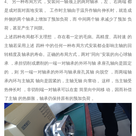
4、 另一种布局方式 ，安装同一轴颈上的两对轴承 ，左 、右两端 都
是成对面对面地安装 。 工作时主轴由于温升作轴向伸长时，就造成
外侧的两个轴承上增加了预加负荷，而 中间两个轴 承减少了预加 负
荷，甚至产生了间隙。
上述四种布局都不太理想 ，存在着一定的毛病。高精度、高转速 的
主轴若采用上述 四种 中的任何一种布局方式安装都会影响主轴的回
转精度及轴承的寿命。正确的布局方式，两对"同向''安装的向心球轴
承 ，承担切削或磨削的一端一对轴承的外环与轴 承座孔轴向是固定
的 ，则 另一端一对轴承的外环与轴承座孔其轴 向脱空 ，而两端轴
承内环与主轴其 轴向是固紧的，主轴无轴 向窜动 。这样，当主轴受
热伸长时 ，非切削端一对轴承可以在套 筒里向中间移 动，因而补偿
了主轴 的热膨胀，轴承仍保持原有的预加负荷 。