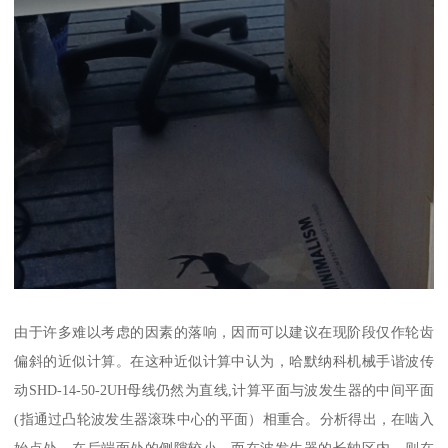
由于许多难以考虑的因素的落响，因而可以建议在现阶段仅作轮齿
偏斜的近似计算。在这种近似计算中认为，哈默纳科机械手谐波传
动SHD-14-50-2UH母线仍然为直线,计算平面与波发生器的中间平面
(指通过凸轮波发生器滚珠中心的平面）相重合。分析得出，在啮入