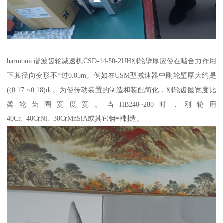
harmonic谐波齿轮减速机CSD-14-50-2UH刚轮壁厚应使在啮合力作用
下其径向变形不*过0.05m。例如在USM型减速器中刚轮壁厚大约是
((0.17 ~0.18)dc。为使传动装置的制造和装配简化，刚轮齿圈宽度比
柔轮齿圈宽度宽。当HB240~280时，刚轮用
40Cr, 40CrNi, 30CrMnSiA或其它钢种制造。