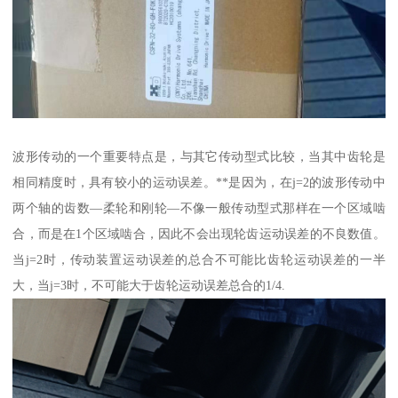
波形传动的一个重要特点是，与其它传动型式比较，当其中齿轮是
相同精度时，具有较小的运动误差。**是因为，在j=2的波形传动中
两个轴的齿数—柔轮和刚轮—不像一般传动型式那样在一个区域啮
合，而是在1个区域啮合，因此不会出现轮齿运动误差的不良数值。
当j=2时，传动装置运动误差的总合不可能比齿轮运动误差的一半
大，当j=3时，不可能大于齿轮运动误差总合的1/4.