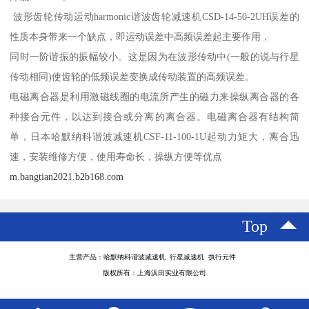
波形齿轮传动运动harmonic谐波齿轮减速机CSD-14-50-2UH误差的
性质本身带来一个缺点，即运动误差中高频误差起主要作用，
同时一阶谐振的振幅较小。这是因为在波形传动中(一般的说与行星
传动相同)使齿轮的低频误差变换成传动装置的高频误差。
电磁离合器是利用激磁线圈的电流所产生的磁力来操纵离合器的各
种接合元件，以达到接合或分离的离合器。电磁离合器有结构简
单，日本哈默纳科谐波减速机CSF-11-100-1U起动力矩大，离合迅
速，安装维修方便，使用寿命长，操纵方便等优点
m.bangtian2021.b2b168.com
Top
主营产品：哈默纳科谐波减速机 行星减速机 执行元件
版权所有：上海浜田实业有限公司