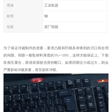
用途
工业机器
材质
钢
包装
原厂纸箱
为了保证冲裁制件的质量，要求凸模和凹模具有锋利的刃口和合理
的间隙。间隙一般取材料厚度的5%一10%，这样才能保证上、下裂
纹相互重合，获得表面较光滑的断口。如果间隙过小或过大，则会
严重影响冲裁质量，甚至损坏冲模。