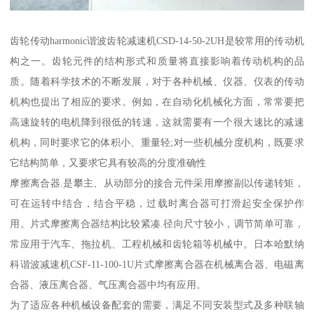
齿轮传动harmonic谐波齿轮减速机CSD-14-50-2UH是较常用的传动机
构之一。齿轮元件的结构形式和质量将直接影响着传动机构的品
质。随着科学技术的不断发展，对于各种机械、仪器、仪表的传动
机构也提出了相应的要求。例如，在自动化机械化方面，常常要把
高速旋转的电机降到很低的转速，这就需要有一个很大速比的减速
机构，同时要求它的体积小、重量轻;对一些机械分度机构，既要求
它结构简单，又要求它具有较高的分度准确性
摩擦离合器.是攀主、从动部分的接合元件采用摩擦副以传递转矩，
可在运转中结合，结合平稳，过载时离合器可打滑起安全保护作
用。片式摩擦离合器结构比较紧凑.径向尺寸较小，调节简单可靠，
常应用于汽车、拖拉机、工程机械和齿轮箱等机械中。日本哈默纳
科谐波减速机CSF-11-100-1U片式摩擦离合器在机械离合器、电磁离
合器、液压离合器、气压离合器中均有应用。
为了适应各种机械设备配套的需要，满足不同安装型式及多种联轴