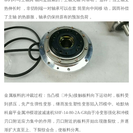
热伸长时 ，非切削端一对轴承可以在套 筒里向中间移 动，因而补偿
了主轴 的热膨胀，轴承仍保持原有的预加负荷 。
金属板料的冲裁过程：当凸模〔冲头)接触板料向下运动时，板料受
到挤压，先产生弹性变形，继而发生塑性变形陷入凹模中。哈默纳
科扁平金属冲模谐波减速机SHF-14-80-2A-GR由于冷变形强化和冲模
刃口附近应力集中的作用，刃口附近的板料开始出现微裂纹，并逐
渐扩大直至上、下裂纹会合，使板料分离。