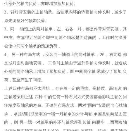
生额外的轴向负荷，亦即增加预加负荷。
2、背对背安装的主轴轴承。当轴承内环的垫圈轴向伸长时，减少了
原先调整好的预加负荷。
3、同 一轴颈上的两对轴承，左、右各一对，都是作背对背安装，其
中左、右靠得近的两个即中间两个轴承是面对面的 ，工作时的温升
会使中间两个轴承的预加负荷 。
4、 另一种布局方式 ，安装同一轴颈上的两对轴承 ，左 、右两端 都
是成对面对面地安装 。 工作时主轴由于温升作轴向伸长时，就造成
外侧的两个轴承上增加了预加负荷，而 中间两个轴 承减少了预加 负
荷，甚至产生了间隙。
上述四种布局都不太理想 ，存在着一定的毛病。高精度、高转速 的
主轴若采用上述 四种 中的任何一种布局方式安装都会影响主轴的回
转精度及轴承的寿命。正确的布局方式，两对"同向''安装的向心球轴
承 ，承担切削或磨削的一端一对轴承的外环与轴 承座孔轴向是固定
的 ，则 另一端一对轴承的外环与轴承座孔其轴 向脱空 ，而两端轴
承内环与主轴其 轴向是固紧的，主轴无轴 向窜动 。这样，当主轴受