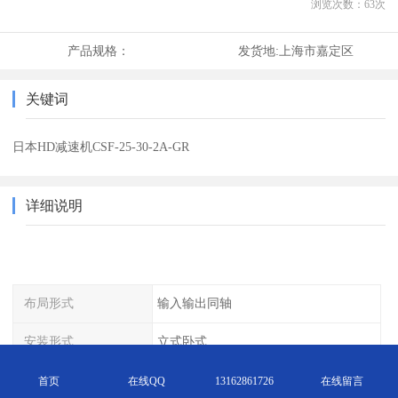
浏览次数：
63
次
产品规格：
发货地:
上海市嘉定区
关键词
日本HD减速机CSF-25-30-2A-GR
详细说明
布局形式
输入输出同轴
安装形式
立式卧式
级数
单级
首页
在线QQ
13162861726
在线留言