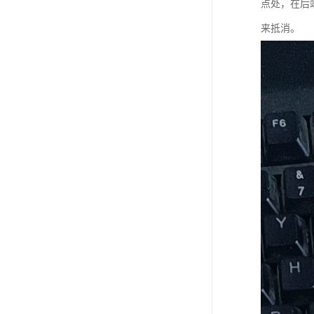
点处，在后
来抵消。