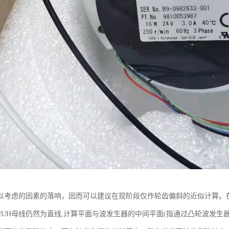
以考虑的因素的落响，因而可以建议在现阶段仅作轮齿偏斜的近似计算。
-50-2UH母线仍然为直线,计算平面与波发生器的中间平面(指通过凸轮波