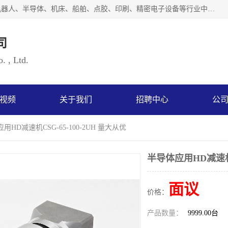
上海浜田实业有限公司专业致力于传动控制行业。面向工业机器人、半导体、机床、船舶、点胶、印刷、精密电子设备等行业中的运动控制技术。为日本哈默纳科（HarmonicDrive简称HD）中国地区定代理商，其生产的HarmonicDrive谐波减速机，具有轻量、小型、传动效率高、减速范围广、精度高等特点，被广泛应用于各种传动系统中。完善的技术，完善的售后，让您的选择无后顾之忧，欢迎您的来电洽谈！
司
. , Ltd.
视频
关于我们
招聘中心
公
用HD减速机CSG-65-100-2UH 量大从优
半导体应用HD减速机CS
面议
价格：
产品数量：
9999.00台