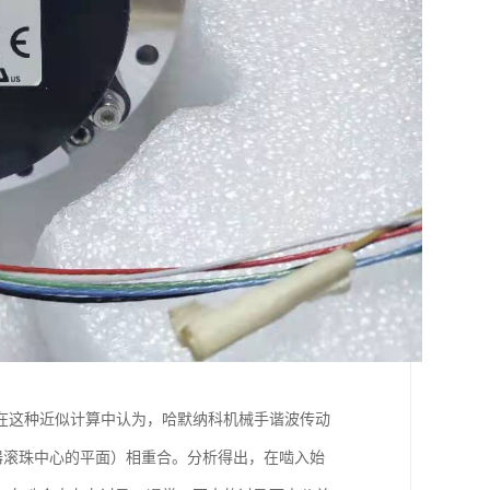
在这种近似计算中认为，哈默纳科机械手谐波传动
发生器滚珠中心的平面）相重合。分析得出，在啮入始