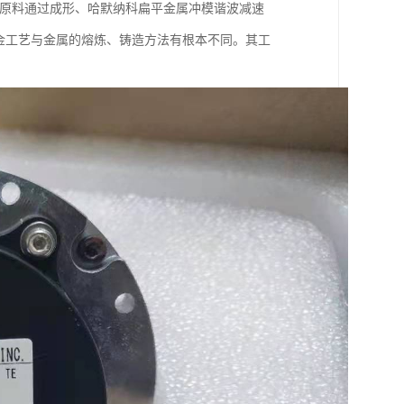
为原料通过成形、哈默纳科扁平金属冲模谐波减速
粉末冶金工艺与金属的熔炼、铸造方法有根本不同。其工