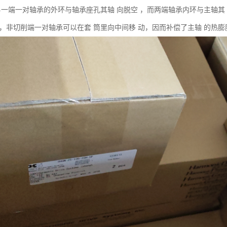
 另一端一对轴承的外环与轴承座孔其轴 向脱空 ，而两端轴承内环与主轴其
 ，非切削端一对轴承可以在套 筒里向中间移 动，因而补偿了主轴 的热