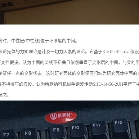
弯时，中性层(中性线)位于环厚度的中间。
论先体的力矩理论是计及一切力因素的理论。它基于Kirchhoff-Love假设
变性假设。认为中面的法线不扭曲且依然垂直于变形后的中面。与梁的平
轮壁任一点的变形状态。这时研究壳体的变形便可归结为研究壳休中面的
不相挤压的假设。认为哈默纳科机械手谐波传动SHD-14-50-2UH平
状态。