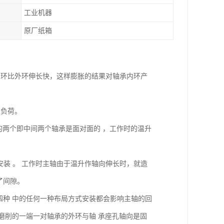
工业机器
原厂纸箱
内环比外环伸长快，这样膨胀的结果对轴承内环产
加负荷。
的两个即中间两个轴承是面对面的 ，工作时的温升
地安装 。 工作时主轴由于温升作轴向伸长时，就造
了间隙。
四种 中的任何一种布局方式安装都会影响主轴的回
或磨削的一端一对轴承的外环与轴 承座孔轴向是固