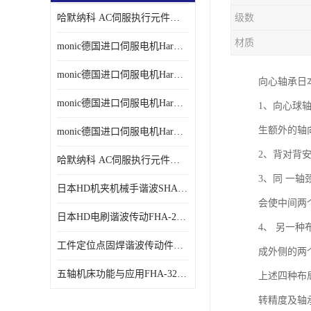
哈默纳科 AC伺服执行元件扁平型SHA系列 议价
级数
材质
monic德国进口伺服电机Har中国总代理单价
monic德国进口伺服电机Har中国总代理代理
向心轴承日
monic德国进口伺服电机Har中国总代理公司
1、向心球
生额外的轴
monic德国进口伺服电机Har中国总代理供应
2、背对背
哈默纳科 AC伺服执行元件扁平型SHA系列
3、同 一
日本HD机夹机械手谐波SHA32A120CG-B12B
会使中间两
日本HD电刷谐波传动FHA-25C-50-E250-C
4、 另一
工件定位点固焊谐波传动件哈默纳科CSF-45-100-2UH
成外侧的两
五轴机床功能与应用FHA-32C-50-US250
上述四种布
转精度及轴