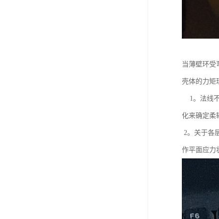
当薄壁环受
壳体的力矩理
1。法线不
化来确定柔
2。关于各层
作平面应力