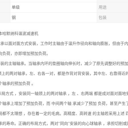
单级
用途
钢
包装
本哈默纳科谐波减速机
轴承以面对面方式安装，工作时主轴由于温升作径向和轴向膨胀，但由于
向负荷，亦即增加预加负荷。
安装的主轴轴承。当轴承内环的垫圈轴向伸长时，减少了原先调整好的预
轴颈上的两对轴承，左、右各一对，都是作背对背安装，其中左、右靠得近
个轴承的预加负荷 。
种布局方式 ，安装同一轴颈上的两对轴承 ，左 、右两端 都是成对面对面
个轴承上增加了预加负荷，而 中间两个轴 承减少了预加 负荷，甚至产生
局都不太理想 ，存在着一定的毛病。高精度、高转速 的主轴若采用上述 
承的寿命。正确的布局方式，两对"同向''安装的向心球轴承 ，承担切削