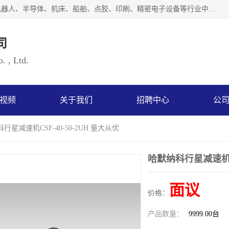
上海浜田实业有限公司专业致力于传动控制行业。面向工业机器人、半导体、机床、船舶、点胶、印刷、精密电子设备等行业中的运动控制技术。为日本哈默纳科（HarmonicDrive简称HD）中国地区定代理商，其生产的HarmonicDrive谐波减速机，具有轻量、小型、传动效率高、减速范围广、精度高等特点，被广泛应用于各种传动系统中。完善的技术，完善的售后，让您的选择无后顾之忧，欢迎您的来电洽谈！
司
. , Ltd.
视频
关于我们
招聘中心
公
行星减速机CSF-40-50-2UH 量大从优
哈默纳科行星减速机CS
面议
价格：
产品数量：
9999.00台