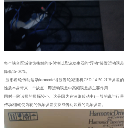
每个啮合区域轮齿接触的多付性以及波发生器的“浮动“装置运动误差
降低15~20%。
波形齿轮传动运动harmonic谐波齿轮减速机CSD-14-50-2UH误差的
性质本身带来一个缺点，即运动误差中高频误差起主要作用，
同时一阶谐振的振幅较小。这是因为在波形传动中(一般的说与行星
传动相同)使齿轮的低频误差变换成传动装置的高频误差。