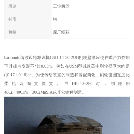
用途
工业机器
材质
钢
包装
原厂纸箱
harmonic谐波齿轮减速机CSD-14-50-2UH刚轮壁厚应使在啮合力作用
下其径向变形不*过0.05m。例如在USM型减速器中刚轮壁厚大约是
((0.17 ~0.18)dc。为使传动装置的制造和装配简化，刚轮齿圈宽度比
柔轮齿圈宽度宽。当HB240~280时，刚轮用
40Cr, 40CrNi, 30CrMnSiA或其它钢种制造。