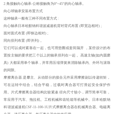
2.角接触向心轴承-公称接触角为0°~45°的向心轴承。
向心球轴承安装布置方式
这种轴承一般有三种不同布置方式 :
向心轴承日本哈默纳科谐波减速机背对背式布置 (即宽边相对) ;
面对面式布置 (即狭边相对) ;
同向排列布置 (即并列) 。
它们可以成对紧靠在一起，也可用垫圈或套筒隔开 ，某些设计的布
置按主轴的要求把三个以上的轴承排列在一起 。高速主轴(如内圆磨
具) 大都采用单个轴承，并常用压缩弹簧来消除轴承内、外环与滚珠
的间隙。
摩擦离合器.是攀主、从动部分的接合元件采用摩擦副以传递转矩，
可在运转中结合，结合平稳，过载时离合器可打滑起安全保护作
用。片式摩擦离合器结构比较紧凑.径向尺寸较小，调节简单可靠，
常应用于汽车、拖拉机、工程机械和齿轮箱等机械中。日本哈默纳
科谐波减速机CSF-11-100-1U片式摩擦离合器在机械离合器、电磁离