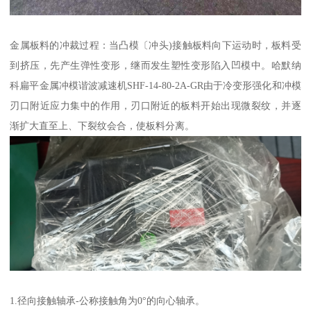
金属板料的冲裁过程：当凸模〔冲头)接触板料向下运动时，板料受
到挤压，先产生弹性变形，继而发生塑性变形陷入凹模中。哈默纳
科扁平金属冲模谐波减速机SHF-14-80-2A-GR由于冷变形强化和冲模
刃口附近应力集中的作用，刃口附近的板料开始出现微裂纹，并逐
渐扩大直至上、下裂纹会合，使板料分离。
1.径向接触轴承-公称接触角为0°的向心轴承。