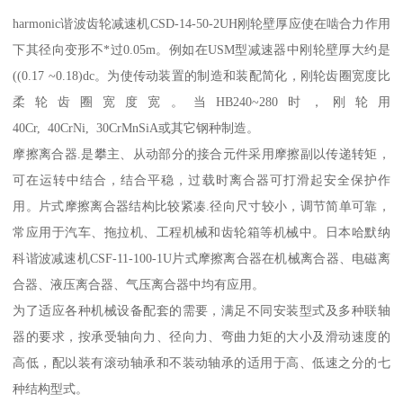
harmonic谐波齿轮减速机CSD-14-50-2UH刚轮壁厚应使在啮合力作用
下其径向变形不*过0.05m。例如在USM型减速器中刚轮壁厚大约是
((0.17 ~0.18)dc。为使传动装置的制造和装配简化，刚轮齿圈宽度比
柔轮齿圈宽度宽。当HB240~280时，刚轮用
40Cr, 40CrNi, 30CrMnSiA或其它钢种制造。
摩擦离合器.是攀主、从动部分的接合元件采用摩擦副以传递转矩，
可在运转中结合，结合平稳，过载时离合器可打滑起安全保护作
用。片式摩擦离合器结构比较紧凑.径向尺寸较小，调节简单可靠，
常应用于汽车、拖拉机、工程机械和齿轮箱等机械中。日本哈默纳
科谐波减速机CSF-11-100-1U片式摩擦离合器在机械离合器、电磁离
合器、液压离合器、气压离合器中均有应用。
为了适应各种机械设备配套的需要，满足不同安装型式及多种联轴
器的要求，按承受轴向力、径向力、弯曲力矩的大小及滑动速度的
高低，配以装有滚动轴承和不装动轴承的适用于高、低速之分的七
种结构型式。