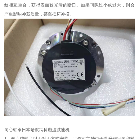
纹相互重合，获得表面较光滑的断口。如果间隙过小或过大，则会
严重影响冲裁质量，甚至损坏冲模。
向心轴承日本哈默纳科谐波减速机
1、向心球轴承以面对面方式安装，工作时主轴由于温升作径向和轴