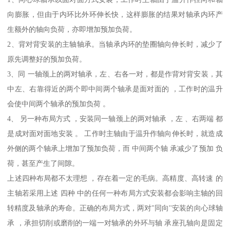
向膨胀，但由于内环比外环伸长快，这样膨胀的结果对轴承内环产
生额外的轴向负荷，亦即增加预加负荷。
2、背对背安装的主轴轴承。当轴承内环的垫圈轴向伸长时，减少了
原先调整好的预加负荷。
3、同 一轴颈上的两对轴承，左、右各一对，都是作背对背安装，其
中左、右靠得近的两个即中间两个轴承是面对面的 ，工作时的温升
会使中间两个轴承的预加负荷 。
4、 另一种布局方式 ，安装同一轴颈上的两对轴承 ，左 、右两端 都
是成对面对面地安装 。 工作时主轴由于温升作轴向伸长时，就造成
外侧的两个轴承上增加了预加负荷，而 中间两个轴 承减少了预加 负
荷，甚至产生了间隙。
上述四种布局都不太理想 ，存在着一定的毛病。高精度、高转速 的
主轴若采用上述 四种 中的任何一种布局方式安装都会影响主轴的回
转精度及轴承的寿命。正确的布局方式，两对"同向''安装的向心球轴
承 ，承担切削或磨削的一端一对轴承的外环与轴 承座孔轴向是固定