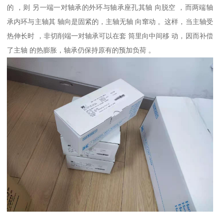
的 ，则 另一端一对轴承的外环与轴承座孔其轴 向脱空 ，而两端轴
承内环与主轴其 轴向是固紧的，主轴无轴 向窜动 。这样，当主轴受
热伸长时 ，非切削端一对轴承可以在套 筒里向中间移 动，因而补偿
了主轴 的热膨胀，轴承仍保持原有的预加负荷 。