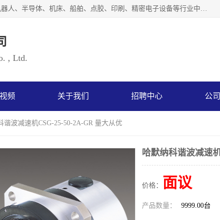
上海浜田实业有限公司专业致力于传动控制行业。面向工业机器人、半导体、机床、船舶、点胶、印刷、精密电子设备等行业中的运动控制技术。为日本哈默纳科（HarmonicDrive简称HD）中国地区定代理商，其生产的HarmonicDrive谐波减速机，具有轻量、小型、传动效率高、减速范围广、精度高等特点，被广泛应用于各种传动系统中。完善的技术，完善的售后，让您的选择无后顾之忧，欢迎您的来电洽谈！
司
. , Ltd.
视频
关于我们
招聘中心
公
谐波减速机CSG-25-50-2A-GR 量大从优
哈默纳科谐波减速机CS
面议
价格：
产品数量：
9999.00台