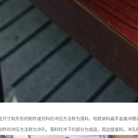
尺寸和外形的制件或坯料的冲压方法称为落料，哈默纳科扁平金属冲模谐波减速
制件的冲压方法称为冲孔。落料时冲下的部分为成品，周边是废料。冲孔