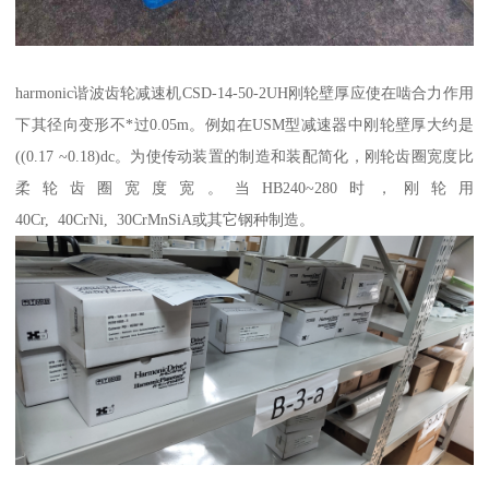
harmonic谐波齿轮减速机CSD-14-50-2UH刚轮壁厚应使在啮合力作用
下其径向变形不*过0.05m。例如在USM型减速器中刚轮壁厚大约是
((0.17 ~0.18)dc。为使传动装置的制造和装配简化，刚轮齿圈宽度比
柔轮齿圈宽度宽。当HB240~280时，刚轮用
40Cr, 40CrNi, 30CrMnSiA或其它钢种制造。