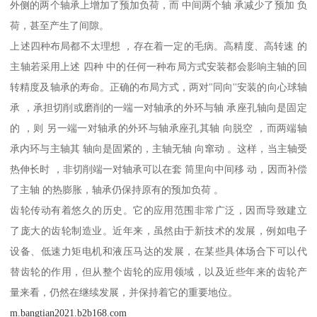
外侧的两个轴承上增加了预加负荷，而 中间两个轴 承减少了预加 负
荷，甚至产生了间隙。
上述四种布局都不太理想 ，存在着一定的毛病。高精度、高转速 的
主轴若采用上述 四种 中的任何一种布局方式安装都会影响主轴的回
转精度及轴承的寿命。正确的布局方式，两对"同向''安装的向心球轴
承 ，承担切削或磨削的一端一对轴承的外环与轴 承座孔轴向是固定
的 ，则 另一端一对轴承的外环与轴承座孔其轴 向脱空 ，而两端轴
承内环与主轴其 轴向是固紧的，主轴无轴 向窜动 。这样，当主轴受
热伸长时 ，非切削端一对轴承可以在套 筒里向中间移 动，因而补偿
了主轴 的热膨胀，轴承仍保持原有的预加负荷 。
齿轮传动有着悠久的历史。它的应用范围非常广泛，因而导致建立
了庞大的齿轮制造业。近年来，虽然由于新技术的发展，例如电子
设备、低速力矩电机和液压马达的发展，在某些具体场合下可以代
替齿轮的作用，但从整个齿轮的应用领域，以及近些年来的齿轮产
量来看，仍然在继续发展，并保持着它的重要地位。
m.bangtian2021.b2b168.com