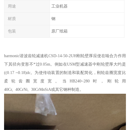
用途
工业机器
材质
钢
包装
原厂纸箱
harmonic谐波齿轮减速机CSD-14-50-2UH刚轮壁厚应使在啮合力作用
下其径向变形不*过0.05m。例如在USM型减速器中刚轮壁厚大约是
((0.17 ~0.18)dc。为使传动装置的制造和装配简化，刚轮齿圈宽度比
柔轮齿圈宽度宽。当HB240~280时，刚轮用
40Cr, 40CrNi, 30CrMnSiA或其它钢种制造。