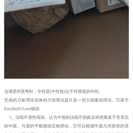
当薄壁环受弯时，中性层(中性线)位于环厚度的中间。
壳体的力矩理论先体的力矩理论是计及一切力因素的理论。它基于
Kirchhoff-Love假设:
1。法线不变性假设。认为中面的法线不扭曲且依然垂直于变形后
的中面。与梁的平截面假定相类似，它可以根据中面几何形状的变