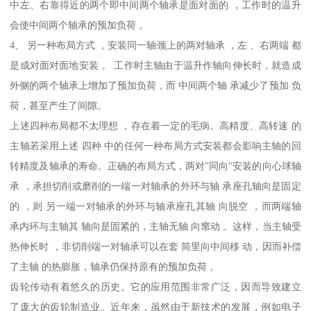
中左、右靠得近的两个即中间两个轴承是面对面的 ，工作时的温升
会使中间两个轴承的预加负荷 。
4、 另一种布局方式 ，安装同一轴颈上的两对轴承 ，左 、右两端 都
是成对面对面地安装 。 工作时主轴由于温升作轴向伸长时，就造成
外侧的两个轴承上增加了预加负荷，而 中间两个轴 承减少了预加 负
荷，甚至产生了间隙。
上述四种布局都不太理想 ，存在着一定的毛病。高精度、高转速 的
主轴若采用上述 四种 中的任何一种布局方式安装都会影响主轴的回
转精度及轴承的寿命。正确的布局方式，两对"同向''安装的向心球轴
承 ，承担切削或磨削的一端一对轴承的外环与轴 承座孔轴向是固定
的 ，则 另一端一对轴承的外环与轴承座孔其轴 向脱空 ，而两端轴
承内环与主轴其 轴向是固紧的，主轴无轴 向窜动 。这样，当主轴受
热伸长时 ，非切削端一对轴承可以在套 筒里向中间移 动，因而补偿
了主轴 的热膨胀，轴承仍保持原有的预加负荷 。
齿轮传动有着悠久的历史。它的应用范围非常广泛，因而导致建立
了庞大的齿轮制造业。近年来，虽然由于新技术的发展，例如电子