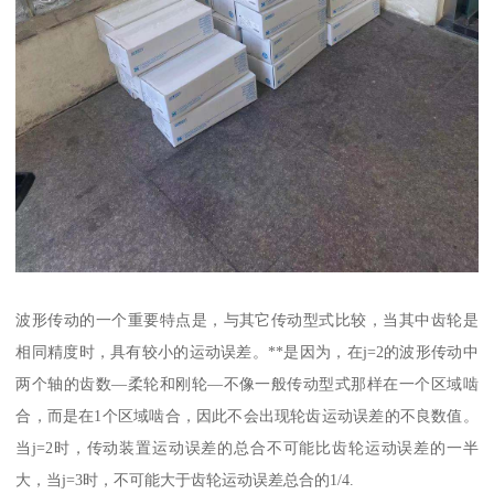
波形传动的一个重要特点是，与其它传动型式比较，当其中齿轮是
相同精度时，具有较小的运动误差。**是因为，在j=2的波形传动中
两个轴的齿数—柔轮和刚轮—不像一般传动型式那样在一个区域啮
合，而是在1个区域啮合，因此不会出现轮齿运动误差的不良数值。
当j=2时，传动装置运动误差的总合不可能比齿轮运动误差的一半
大，当j=3时，不可能大于齿轮运动误差总合的1/4.