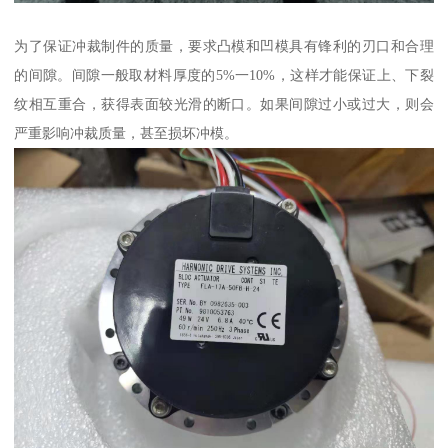
为了保证冲裁制件的质量，要求凸模和凹模具有锋利的刃口和合理
的间隙。间隙一般取材料厚度的5%一10%，这样才能保证上、下裂
纹相互重合，获得表面较光滑的断口。如果间隙过小或过大，则会
严重影响冲裁质量，甚至损坏冲模。