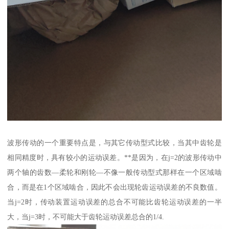
波形传动的一个重要特点是，与其它传动型式比较，当其中齿轮是
相同精度时，具有较小的运动误差。**是因为，在j=2的波形传动中
两个轴的齿数—柔轮和刚轮—不像一般传动型式那样在一个区域啮
合，而是在1个区域啮合，因此不会出现轮齿运动误差的不良数值。
当j=2时，传动装置运动误差的总合不可能比齿轮运动误差的一半
大，当j=3时，不可能大于齿轮运动误差总合的1/4.