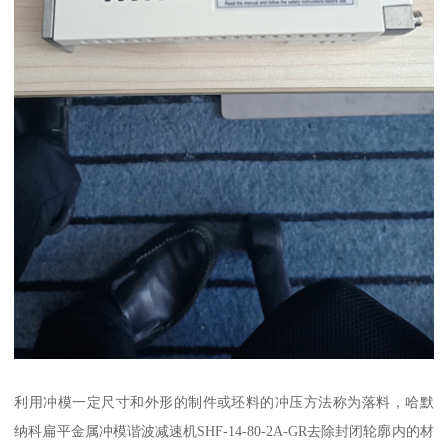
利用冲模一定尺寸和外形的制件或坯料的冲压方法称为落料，哈默
纳科扁平金属冲模谐波减速机SHF-14-80-2A-GR去除封闭轮廓内的材