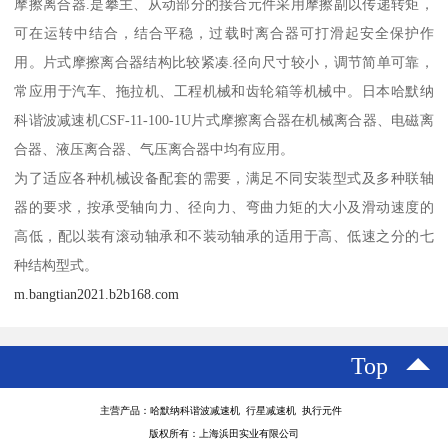
摩擦离合器.是攀主、从动部分的接合元件采用摩擦副以传递转矩，
可在运转中结合，结合平稳，过载时离合器可打滑起安全保护作
用。片式摩擦离合器结构比较紧凑.径向尺寸较小，调节简单可靠，
常应用于汽车、拖拉机、工程机械和齿轮箱等机械中。日本哈默纳
科谐波减速机CSF-11-100-1U片式摩擦离合器在机械离合器、电磁离
合器、液压离合器、气压离合器中均有应用。
为了适应各种机械设备配套的需要，满足不同安装型式及多种联轴
器的要求，按承受轴向力、径向力、弯曲力矩的大小及滑动速度的
高低，配以装有滚动轴承和不装动轴承的适用于高、低速之分的七
种结构型式。
m.bangtian2021.b2b168.com
Top
主营产品：哈默纳科谐波减速机 行星减速机 执行元件
版权所有：上海浜田实业有限公司