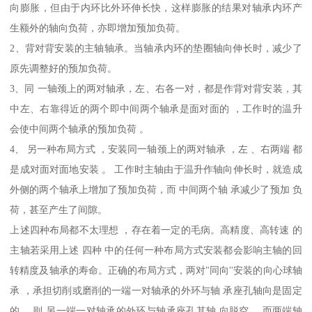
向膨胀，但由于内环比外环伸长快，这样膨胀的结果对轴承内环产
生额外的轴向负荷，亦即增加预加负荷。
2、背对背安装的主轴轴承。当轴承内环的垫圈轴向伸长时，减少了
原先调整好的预加负荷。
3、同 一轴颈上的两对轴承，左、右各一对，都是作背对背安装，其
中左、右靠得近的两个即中间两个轴承是面对面的 ，工作时的温升
会使中间两个轴承的预加负荷 。
4、 另一种布局方式 ，安装同一轴颈上的两对轴承 ，左 、右两端 都
是成对面对面地安装 。 工作时主轴由于温升作轴向伸长时，就造成
外侧的两个轴承上增加了预加负荷，而 中间两个轴 承减少了预加 负
荷，甚至产生了间隙。
上述四种布局都不太理想 ，存在着一定的毛病。高精度、高转速 的
主轴若采用上述 四种 中的任何一种布局方式安装都会影响主轴的回
转精度及轴承的寿命。正确的布局方式，两对"同向''安装的向心球轴
承 ，承担切削或磨削的一端一对轴承的外环与轴 承座孔轴向是固定
的 ，则 另一端一对轴承的外环与轴承座孔其轴 向脱空 ，而两端轴