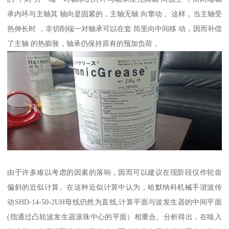
承内环与主轴其 轴向是固紧的，主轴无轴 向窜动 。这样，当主轴受
热伸长时 ，非切削端一对轴承可以在套 筒里向中间移 动，因而补偿
了主轴 的热膨胀，轴承仍保持原有的预加负荷 。
由于许多难以考虑的因素的落响，因而可以建议在现阶段仅作轮齿
偏斜的近似计算。在这种近似计算中认为，哈默纳科机械手谐波传
动SHD-14-50-2UH母线仍然为直线,计算平面与波发生器的中间平面
(指通过凸轮波发生器滚珠中心的平面）相重合。分析得出，在啮入