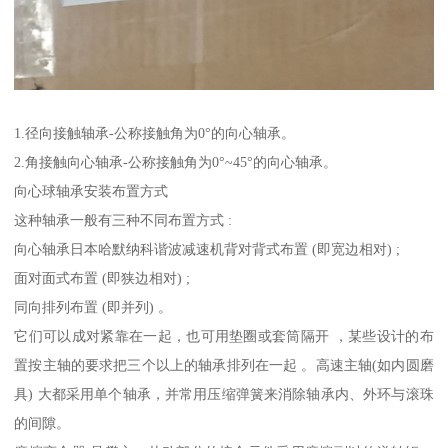
1.径向接触轴承-公称接触角为0°的向心轴承。
2.角接触向心轴承-公称接触角为0°~45°的向心轴承。
向心球轴承安装布置方式
这种轴承一般有三种不同布置方式 :
向心轴承日本哈默纳科谐波减速机背对背式布置 (即宽边相对) ;
面对面式布置 (即狭边相对) ;
同向排列布置 (即并列) 。
它们可以成对紧靠在一起，也可用垫圈或套筒隔开 ，某些设计的布
置按主轴的要求把三个以上的轴承排列在一起 。高速主轴(如内圆磨
具) 大都采用单个轴承，并常用压缩弹簧来消除轴承内、外环与滚珠
的间隙。