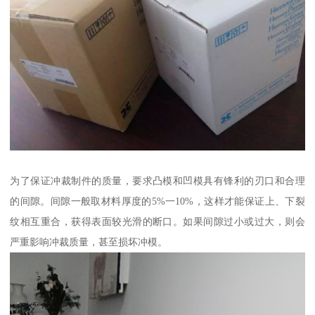
为了保证冲裁制件的质量，要求凸模和凹模具有锋利的刃口和合理
的间隙。间隙一般取材料厚度的5%一10%，这样才能保证上、下裂
纹相互重合，获得表面较光滑的断口。如果间隙过小或过大，则会
严重影响冲裁质量，甚至损坏冲模。