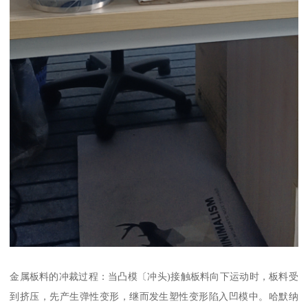
金属板料的冲裁过程：当凸模〔冲头)接触板料向下运动时，板料受
到挤压，先产生弹性变形，继而发生塑性变形陷入凹模中。哈默纳