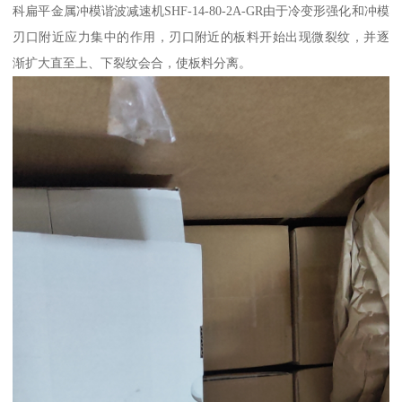
科扁平金属冲模谐波减速机SHF-14-80-2A-GR由于冷变形强化和冲模
刃口附近应力集中的作用，刃口附近的板料开始出现微裂纹，并逐
渐扩大直至上、下裂纹会合，使板料分离。