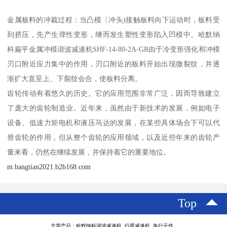
金属板料的冲裁过程：当凸模〔冲头)接触板料向下运动时，板料受
到挤压，先产生弹性变形，继而发生塑性变形陷入凹模中。哈默纳
科扁平金属冲模谐波减速机SHF-14-80-2A-GR由于冷变形强化和冲模
刃口附近应力集中的作用，刃口附近的板料开始出现微裂纹，并逐
渐扩大直至上、下裂纹会合，使板料分离。
齿轮传动有着悠久的历史。它的应用范围非常广泛，因而导致建立
了庞大的齿轮制造业。近年来，虽然由于新技术的发展，例如电子
设备、低速力矩电机和液压马达的发展，在某些具体场合下可以代
替齿轮的作用，但从整个齿轮的应用领域，以及近些年来的齿轮产
量来看，仍然在继续发展，并保持着它的重要地位。
m.bangtian2021.b2b168.com
Top
主营产品：哈默纳科谐波减速机 行星减速机 执行元件