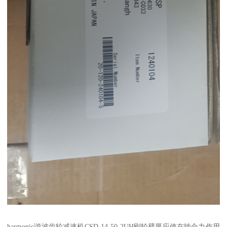
harmonic谐波齿轮减速机CSD-14-50-2UH刚轮壁厚应使在啮合力作用