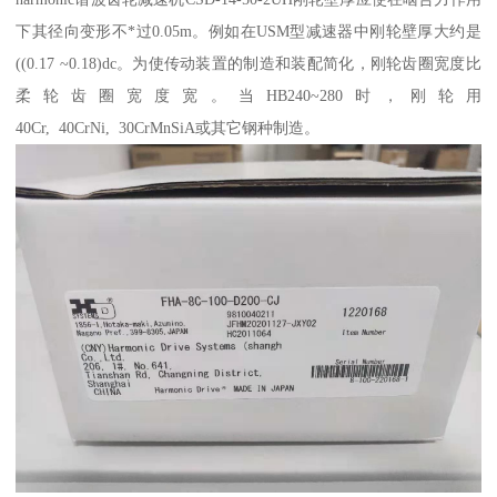
下其径向变形不*过0.05m。例如在USM型减速器中刚轮壁厚大约是
((0.17 ~0.18)dc。为使传动装置的制造和装配简化，刚轮齿圈宽度比
柔轮齿圈宽度宽。当HB240~280时，刚轮用
40Cr, 40CrNi, 30CrMnSiA或其它钢种制造。