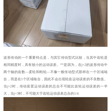
波形传动的一个重要特点是，与其它传动型式比较，当其中齿轮是
相同精度时，具有较小的运动误差。**是因为，在j=2的波形传动中
两个轴的齿数—柔轮和刚轮—不像一般传动型式那样在一个区域啮
合，而是在1个区域啮合，因此不会出现轮齿运动误差的不良数值。
当j=2时，传动装置运动误差的总合不可能比齿轮运动误差的一半
大，当j=3时，不可能大于齿轮运动误差总合的1/4.