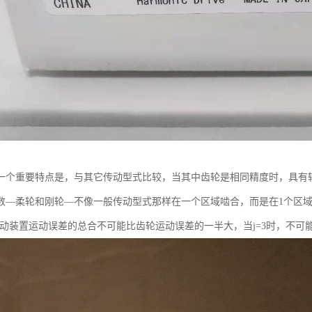
一个重要特点是，与其它传动型式比较，当其中齿轮是相同精度时，具有较小
数—柔轮和刚轮—不像一般传动型式那样在一个区域啮合，而是在1个区
传动装置运动误差的总合不可能比齿轮运动误差的一半大，当j=3时，不可能