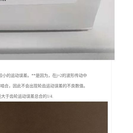
的运动误差。**是因为，在j=2的波形传动中
域啮合，因此不会出现轮齿运动误差的不良数值。
大于齿轮运动误差总合的1/4.