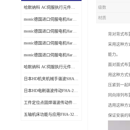
哈默纳科 AC伺服执行元件扁平型SHA系列 议价
级数
材质
monic德国进口伺服电机Har中国总代理单价
monic德国进口伺服电机Har中国总代理代理
背对背式布
monic德国进口伺服电机Har中国总代理公司
采用这种方
能力。
monic德国进口伺服电机Har中国总代理供应
面对面式布
哈默纳科 AC伺服执行元件扁平型SHA系列
用这种方式
日本HD机夹机械手谐波SHA32A120CG-B12B
压紧到一起
日本HD电刷谐波传动FHA-25C-50-E250-C
同向排列布
工件定位点固焊谐波传动件哈默纳科CSF-45-100-2UH
选用这种方
五轴机床功能与应用FHA-32C-50-US250
保证安装的