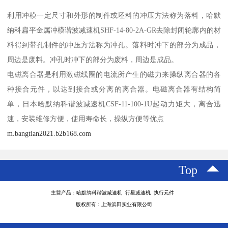
利用冲模一定尺寸和外形的制件或坯料的冲压方法称为落料，哈默
纳科扁平金属冲模谐波减速机SHF-14-80-2A-GR去除封闭轮廓内的材
料得到带孔制件的冲压方法称为冲孔。落料时冲下的部分为成品，
周边是废料。冲孔时冲下的部分为废料，周边是成品。
电磁离合器是利用激磁线圈的电流所产生的磁力来操纵离合器的各
种接合元件，以达到接合或分离的离合器。电磁离合器有结构简
单，日本哈默纳科谐波减速机CSF-11-100-1U起动力矩大，离合迅
速，安装维修方便，使用寿命长，操纵方便等优点
m.bangtian2021.b2b168.com
Top
主营产品：哈默纳科谐波减速机 行星减速机 执行元件
版权所有：上海浜田实业有限公司