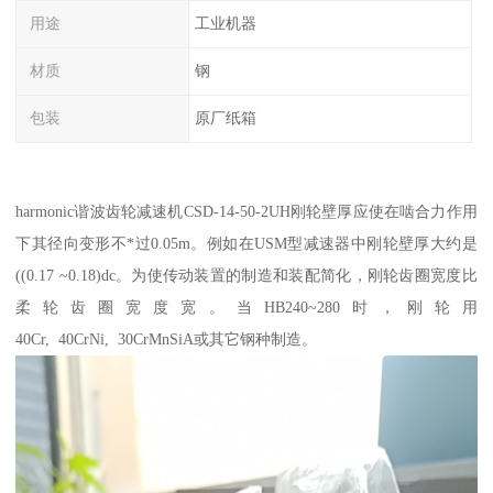
用途
工业机器
材质
钢
包装
原厂纸箱
harmonic谐波齿轮减速机CSD-14-50-2UH刚轮壁厚应使在啮合力作用
下其径向变形不*过0.05m。例如在USM型减速器中刚轮壁厚大约是
((0.17 ~0.18)dc。为使传动装置的制造和装配简化，刚轮齿圈宽度比
柔轮齿圈宽度宽。当HB240~280时，刚轮用
40Cr, 40CrNi, 30CrMnSiA或其它钢种制造。