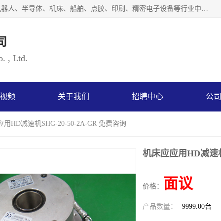
上海浜田实业有限公司专业致力于传动控制行业。面向工业机器人、半导体、机床、船舶、点胶、印刷、精密电子设备等行业中的运动控制技术。为日本哈默纳科（HarmonicDrive简称HD）中国地区定代理商，其生产的HarmonicDrive谐波减速机，具有轻量、小型、传动效率高、减速范围广、精度高等特点，被广泛应用于各种传动系统中。完善的技术，完善的售后，让您的选择无后顾之忧，欢迎您的来电洽谈！
司
. , Ltd.
视频
关于我们
招聘中心
公
用HD减速机SHG-20-50-2A-GR 免费咨询
机床应应用HD减速机SH
面议
价格：
产品数量：
9999.00台