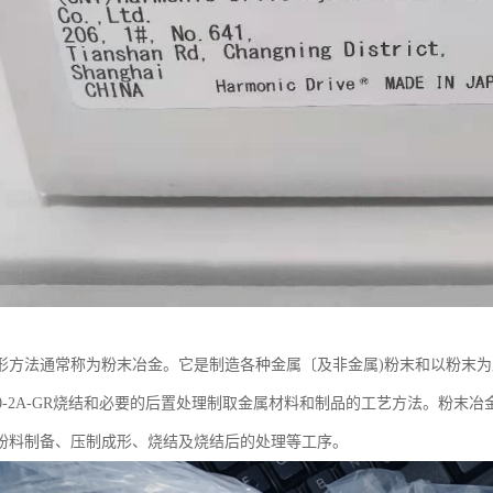
形方法通常称为粉末冶金。它是制造各种金属〔及非金属)粉末和以粉末
4-80-2A-GR烧结和必要的后置处理制取金属材料和制品的工艺方法。
粉料制备、压制成形、烧结及烧结后的处理等工序。