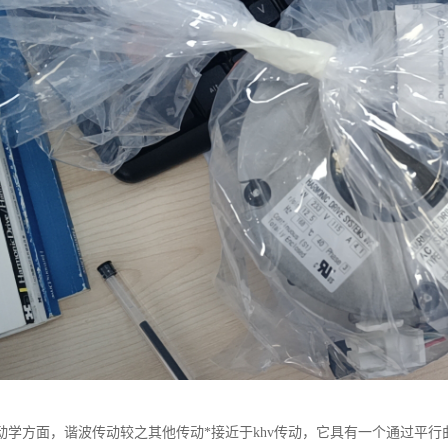
动学方面，谐波传动较之其他传动*接近于khv传动，它具有一个通过平行