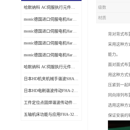
哈默纳科 AC伺服执行元件扁平型SHA系列 议价
级数
材质
monic德国进口伺服电机Har中国总代理单价
monic德国进口伺服电机Har中国总代理代理
背对背式布
monic德国进口伺服电机Har中国总代理公司
采用这种方
能力。
monic德国进口伺服电机Har中国总代理供应
面对面式布
哈默纳科 AC伺服执行元件扁平型SHA系列
用这种方式
日本HD机夹机械手谐波SHA32A120CG-B12B
压紧到一起
日本HD电刷谐波传动FHA-25C-50-E250-C
同向排列布
工件定位点固焊谐波传动件哈默纳科CSF-45-100-2UH
选用这种方
五轴机床功能与应用FHA-32C-50-US250
保证安装的