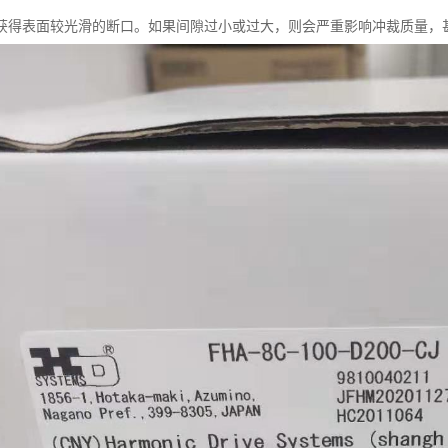
获得表面较光滑的断口。如果间隙过小或过大，则会严重影响冲裁质量，