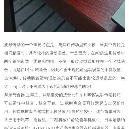
波形传动的一个重要特点是，与其它传动型式比较，当其中齿轮是
相同精度时，具有较小的运动误差。**是因为，在j=2的波形传动中
两个轴的齿数—柔轮和刚轮—不像一般传动型式那样在一个区域啮
合，而是在1个区域啮合，因此不会出现轮齿运动误差的不良数值。
当j=2时，传动装置运动误差的总合不可能比齿轮运动误差的一半
大，当j=3时，不可能大于齿轮运动误差总合的1/4.
摩擦离合器.是攀主、从动部分的接合元件采用摩擦副以传递转矩，
可在运转中结合，结合平稳，过载时离合器可打滑起安全保护作
用。片式摩擦离合器结构比较紧凑.径向尺寸较小，调节简单可靠，
常应用于汽车、拖拉机、工程机械和齿轮箱等机械中。日本哈默纳
科谐波减速机CSF-11-100-1U片式摩擦离合器在机械离合器、电磁离