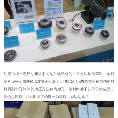
利用冲模一定尺寸和外形的制件或坯料的冲压方法称为落料，哈默
纳科扁平金属冲模谐波减速机SHF-14-80-2A-GR去除封闭轮廓内的材
料得到带孔制件的冲压方法称为冲孔。落料时冲下的部分为成品，
周边是废料。冲孔时冲下的部分为废料，周边是成品。