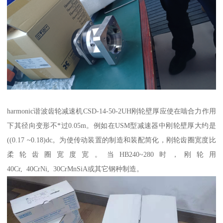
harmonic谐波齿轮减速机CSD-14-50-2UH刚轮壁厚应使在啮合力作用
下其径向变形不*过0.05m。例如在USM型减速器中刚轮壁厚大约是
((0.17 ~0.18)dc。为使传动装置的制造和装配简化，刚轮齿圈宽度比
柔轮齿圈宽度宽。当HB240~280时，刚轮用
40Cr, 40CrNi, 30CrMnSiA或其它钢种制造。