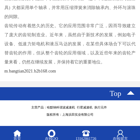
具) 大都采用单个轴承，并常用压缩弹簧来消除轴承内、外环与滚珠
的间隙。
齿轮传动有着悠久的历史。它的应用范围非常广泛，因而导致建立
了庞大的齿轮制造业。近年来，虽然由于新技术的发展，例如电子
设备、低速力矩电机和液压马达的发展，在某些具体场合下可以代
替齿轮的作用，但从整个齿轮的应用领域，以及近些年来的齿轮产
量来看，仍然在继续发展，并保持着它的重要地位。
m.bangtian2021.b2b168.com
Top
主营产品：哈默纳科谐波减速机 行星减速机 执行元件
版权所有：上海浜田实业有限公司
首页
在线QQ
13162861726
在线留言