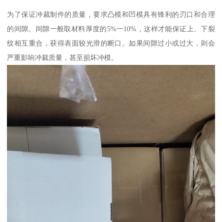
为了保证冲裁制件的质量，要求凸模和凹模具有锋利的刃口和合理
的间隙。间隙一般取材料厚度的5%一10%，这样才能保证上、下裂
纹相互重合，获得表面较光滑的断口。如果间隙过小或过大，则会
严重影响冲裁质量，甚至损坏冲模。