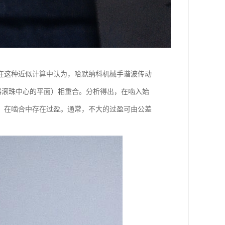
在这种近似计算中认为，哈默纳科机械手谐波传动
发生器滚珠中心的平面）相重合。分析得出，在啮入始
，在啮合中存在过盈。通常，不大的过盈可由公差