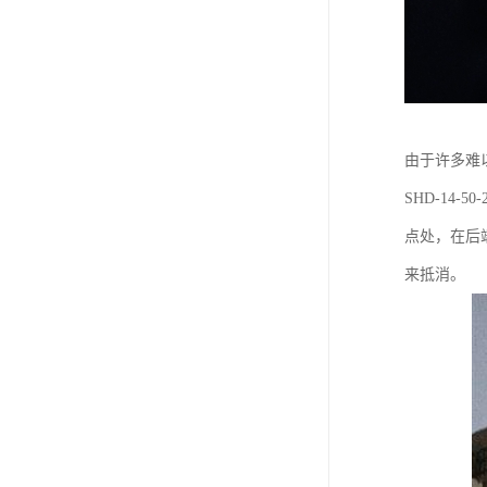
由于许多难
SHD-14
点处，在后
来抵消。