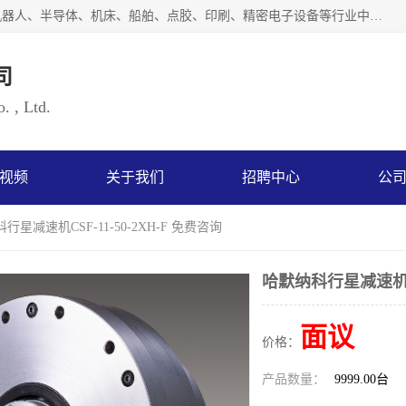
上海浜田实业有限公司专业致力于传动控制行业。面向工业机器人、半导体、机床、船舶、点胶、印刷、精密电子设备等行业中的运动控制技术。为日本哈默纳科（HarmonicDrive简称HD）中国地区定代理商，其生产的HarmonicDrive谐波减速机，具有轻量、小型、传动效率高、减速范围广、精度高等特点，被广泛应用于各种传动系统中。完善的技术，完善的售后，让您的选择无后顾之忧，欢迎您的来电洽谈！
司
. , Ltd.
视频
关于我们
招聘中心
公
行星减速机CSF-11-50-2XH-F 免费咨询
哈默纳科行星减速机CSF
面议
价格：
产品数量：
9999.00台