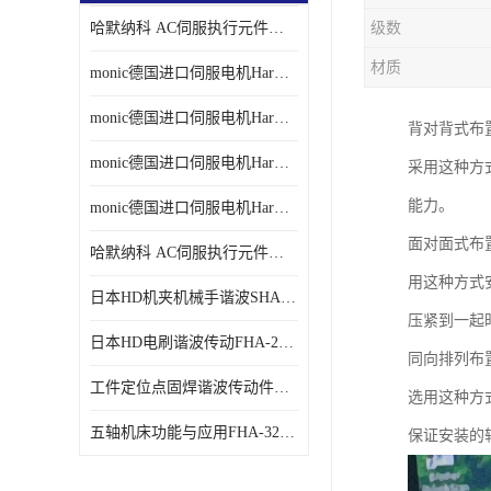
哈默纳科 AC伺服执行元件扁平型SHA系列 议价
级数
材质
monic德国进口伺服电机Har中国总代理单价
monic德国进口伺服电机Har中国总代理代理
背对背式布
monic德国进口伺服电机Har中国总代理公司
采用这种方
能力。
monic德国进口伺服电机Har中国总代理供应
面对面式布
哈默纳科 AC伺服执行元件扁平型SHA系列
用这种方式
日本HD机夹机械手谐波SHA32A120CG-B12B
压紧到一起
日本HD电刷谐波传动FHA-25C-50-E250-C
同向排列布
工件定位点固焊谐波传动件哈默纳科CSF-45-100-2UH
选用这种方
五轴机床功能与应用FHA-32C-50-US250
保证安装的