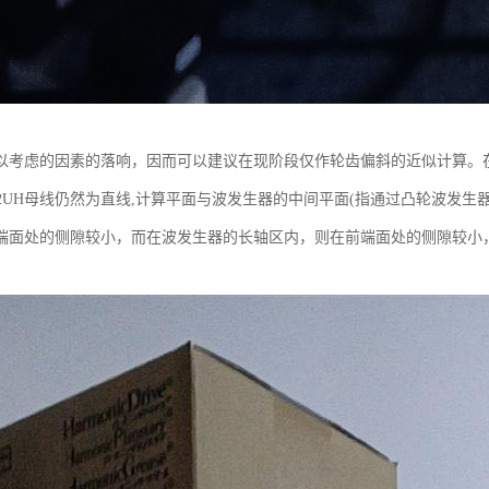
以考虑的因素的落响，因而可以建议在现阶段仅作轮齿偏斜的近似计算。
-50-2UH母线仍然为直线,计算平面与波发生器的中间平面(指通过凸轮波
端面处的侧隙较小，而在波发生器的长轴区内，则在前端面处的侧隙较小