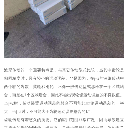
波形传动的一个重要特点是，与其它传动型式比较，当其中齿轮是
相同精度时，具有较小的运动误差。**是因为，在j=2的波形传动中
两个轴的齿数—柔轮和刚轮—不像一般传动型式那样在一个区域啮
合，而是在1个区域啮合，因此不会出现轮齿运动误差的不良数值。
当j=2时，传动装置运动误差的总合不可能比齿轮运动误差的一半
大，当j=3时，不可能大于齿轮运动误差总合的1/4.
齿轮传动有着悠久的历史。它的应用范围非常广泛，因而导致建立
了庞大的齿轮制造业。近年来，虽然由于新技术的发展，例如电子